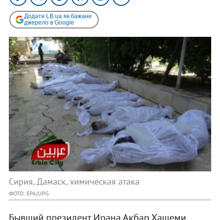
Додати LB.ua як бажане
джерело в Google
Сирия, Дамаск, химическая атака
ФОТО: EPA/UPG
Бывший президент Ирана Акбар Хашеми