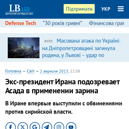
Підтримати
УКР
Defense Tech
“30 років гривні”
Фінансова грамо
Масована атака по Україні:
ФОТО
на Дніпропетровщині загинула
родина, у Львові – удар по
багатоповерхівках
(доповнюється)
Головна
—
Світ
—
2 вересня 2013
, 22:38
Экс-президент Ирана подозревает
Асада в применении зарина
В Иране впервые выступили с обвинениями
против сирийской власти.