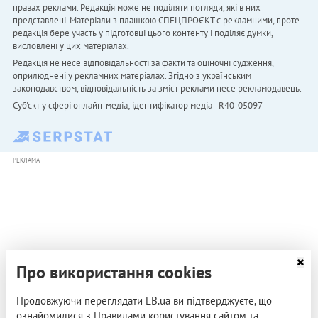
правах реклами. Редакція може не поділяти погляди, які в них
представлені. Матеріали з плашкою СПЕЦПРОЄКТ є рекламними, проте
редакція бере участь у підготовці цього контенту і поділяє думки,
висловлені у цих матеріалах.
Редакція не несе відповідальності за факти та оціночні судження,
оприлюднені у рекламних матеріалах. Згідно з українським
законодавством, відповідальність за зміст реклами несе рекламодавець.
Cуб'єкт у сфері онлайн-медіа; ідентифікатор медіа - R40-05097
РЕКЛАМА
Про використання cookies
Продовжуючи переглядати LB.ua ви підтверджуєте, що
ознайомилися з Правилами користування сайтом та