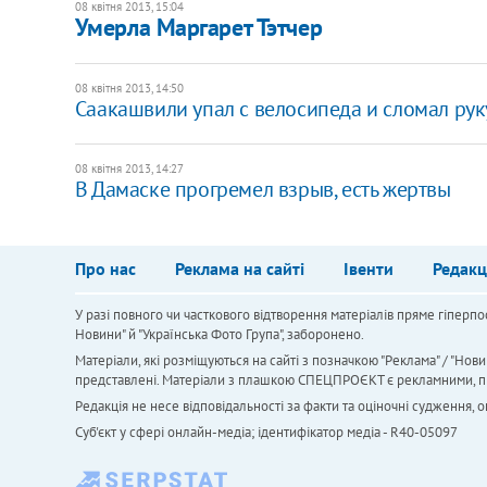
08 квітня 2013, 15:04
Умерла Маргарет Тэтчер
08 квітня 2013, 14:50
Саакашвили упал с велосипеда и сломал рук
08 квітня 2013, 14:27
В Дамаске прогремел взрыв, есть жертвы
Про нас
Реклама на сайті
Івенти
Редакц
У разі повного чи часткового відтворення матеріалів пряме гіперпо
Новини" й "Українська Фото Група", заборонено.
Матеріали, які розміщуються на сайті з позначкою "Реклама" / "Нови
представлені. Матеріали з плашкою СПЕЦПРОЄКТ є рекламними, проте
Редакція не несе відповідальності за факти та оціночні судження,
Cуб'єкт у сфері онлайн-медіа; ідентифікатор медіа - R40-05097