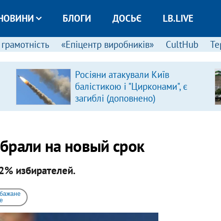
НОВИНИ
БЛОГИ
ДОСЬЄ
LB.LIVE
 грамотність
«Епіцентр виробників»
CultHub
Те
Росіяни атакували Київ
балістикою і "Цирконами", є
загиблі (доповнено)
брали на новый срок
2% избирателей.
 бажане
e