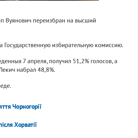
п Вуянович переизбран на высший
а Государственную избирательную комиссию.
денных 7 апреля, получил 51,2% голосов, а
екич набрал 48,8%.
еде.
яття Чорногорії
після Хорватії