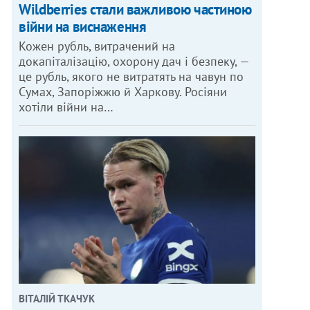
Wildberries стали важливою частиною
війни на виснаження
Кожен рубль, витрачений на
докапіталізацію, охорону дач і безпеку, —
це рубль, якого не витратять на чавун по
Сумах, Запоріжжю й Харкову. Росіяни
хотіли війни на…
ВІТАЛІЙ ТКАЧУК