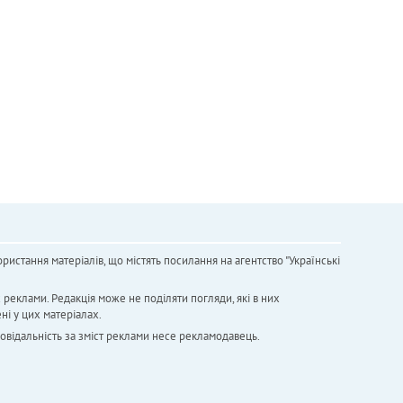
ристання матеріалів, що містять посилання на агентство "Українськi
х реклами. Редакція може не поділяти погляди, які в них
ні у цих матеріалах.
повідальність за зміст реклами несе рекламодавець.