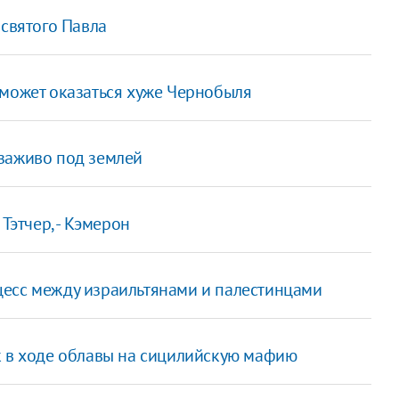
 святого Павла
 может оказаться хуже Чернобыля
заживо под землей
Тэтчер, - Кэмерон
цесс между израильтянами и палестинцами
к в ходе облавы на сицилийскую мафию