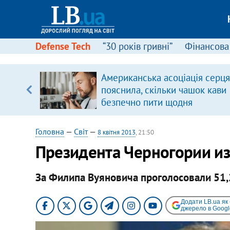
Defense Tech
“30 років гривні”
Фінансова
щодо
Американська асоціація серця
 у
пояснила, скільки чашок кави
ої ходи
безпечно пити щодня
Головна
—
Світ
—
8 квітня 2013
, 21:50
Президента Черногории из
За Филипа Вуяновича проголосовали 51,
Додати LB.ua як
джерело в Googl