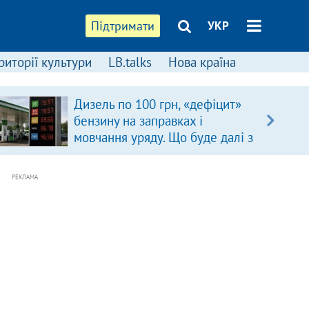
Підтримати
УКР
риторії культури
LB.talks
Нова країна
Дизель по 100 грн, «дефіцит»
бензину на заправках і
мовчання уряду. Що буде далі з
цінами на пальне?
РЕКЛАМА