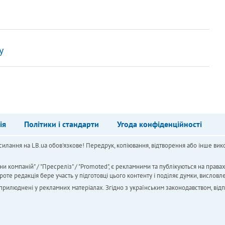
у
ія
Політики і стандарти
Угода конфіденційності
силання на LB.ua обов'язкове! Передрук, копіювання, відтворення або інше вико
ни компаній" / "Пресреліз" / "Promoted", є рекламними та публікуються на права
 редакція бере участь у підготовці цього контенту і поділяє думки, висловле
 оприлюднені у рекламних матеріалах. Згідно з українським законодавством, від