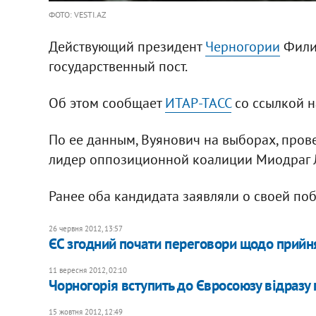
ФОТО: VESTI.AZ
Действующий президент
Черногории
Фили
государственный пост.
Об этом сообщает
ИТАР-ТАСС
со ссылкой н
По ее данным, Вуянович на выборах, прове
лидер оппозиционной коалиции Миодраг Л
Ранее оба кандидата заявляли о своей поб
26 червня 2012, 13:57
ЄС згодний почати переговори щодо прийн
11 вересня 2012, 02:10
Чорногорія вступить до Євросоюзу відразу 
15 жовтня 2012, 12:49