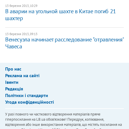
13 березня 2013, 10:29
​В аварии на угольной шахте в Китае погиб 21
шахтер
13 березня 2013, 09:13
Венесуэла начинает расследование "отравления"
Чавеса
Про нас
Реклама на сайті
Івенти
Редакція
Політики і стандарти
Угода конфіденційності
У разі повного чи часткового відтворення матеріалів пряме
гіперпосилання на LB.ua обов'язкове! Передрук, копіювання,
відтворення або інше використання матеріалів, що містять посилання на