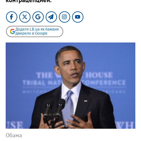
Додати LB.ua як бажане
джерело в Google
Обама