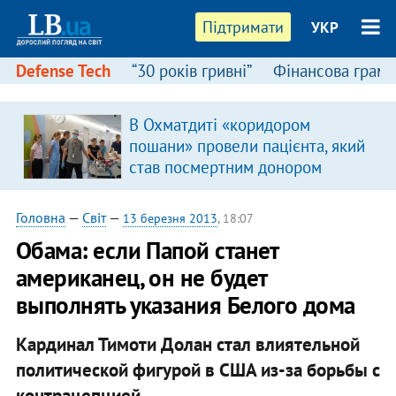
Підтримати
УКР
Defense Tech
“30 років гривні”
Фінансова грамо
В Охматдиті «коридором
пошани» провели пацієнта, який
став посмертним донором
Головна
—
Світ
—
13 березня 2013
, 18:07
Обама: если Папой станет
американец, он не будет
выполнять указания Белого дома
Кардинал Тимоти Долан стал влиятельной
политической фигурой в США из-за борьбы с
контрацепцией.