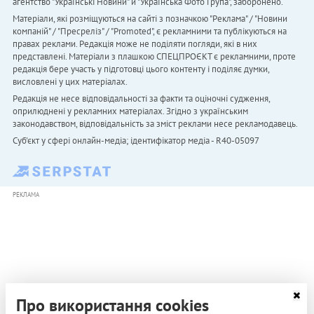
агентство "Українськi Новини" й "Українська Фото Група", заборонено.
Матеріали, які розміщуються на сайті з позначкою "Реклама" / "Новини
компаній" / "Пресреліз" / "Promoted", є рекламними та публікуються на
правах реклами. Редакція може не поділяти погляди, які в них
представлені. Матеріали з плашкою СПЕЦПРОЄКТ є рекламними, проте
редакція бере участь у підготовці цього контенту і поділяє думки,
висловлені у цих матеріалах.
Редакція не несе відповідальності за факти та оціночні судження,
оприлюднені у рекламних матеріалах. Згідно з українським
законодавством, відповідальність за зміст реклами несе рекламодавець.
Cуб'єкт у сфері онлайн-медіа; ідентифікатор медіа - R40-05097
РЕКЛАМА
Про використання cookies