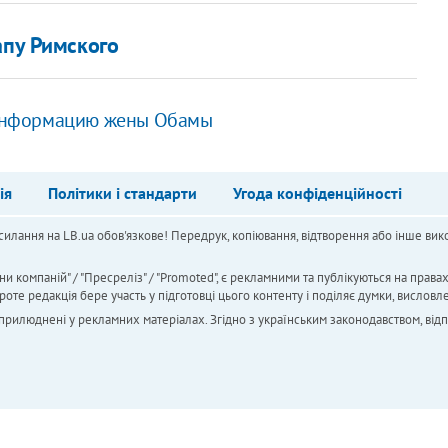
апу Римского
информацию жены Обамы
ія
Політики і стандарти
Угода конфіденційності
силання на LB.ua обов'язкове! Передрук, копіювання, відтворення або інше вико
ни компаній" / "Пресреліз" / "Promoted", є рекламними та публікуються на права
 редакція бере участь у підготовці цього контенту і поділяє думки, висловле
 оприлюднені у рекламних матеріалах. Згідно з українським законодавством, від