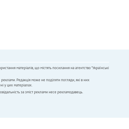
ристання матеріалів, що містять посилання на агентство "Українськi
х реклами. Редакція може не поділяти погляди, які в них
ні у цих матеріалах.
повідальність за зміст реклами несе рекламодавець.