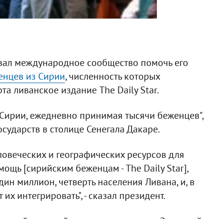
ал международное сообщество помочь его
енцев из Сирии
, численность которых
а ливанское издание The Daily Star.
 Сирии, ежедневно принимая тысячи беженцев",
осударств в столице Сенегала Дакаре.
ловеческих и географических ресурсов для
ощь [сирийским беженцам - The Daily Star],
ин миллион, четверть населения Ливана, и, в
т их интегрировать", - сказал президент.