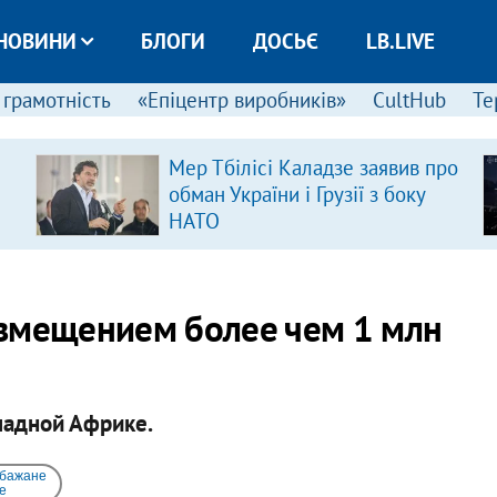
НОВИНИ
БЛОГИ
ДОСЬЄ
LB.LIVE
 грамотність
«Епіцентр виробників»
CultHub
Те
Мер Тбілісі Каладзе заявив про
обман України і Грузії з боку
НАТО
азмещением более чем 1 млн
падной Африке.
 бажане
e