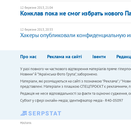
12 березня 2013, 21:04
Конклав пока не смог избрать нового П
12 березня 2013, 20:33
Хакеры опубликовали конфиденциальную 
Про нас
Реклама на сайті
Івенти
Редакц
У разі повного чи часткового відтворення матеріалів пряме гіперпо
Новини" й "Українська Фото Група", заборонено.
Матеріали, які розміщуються на сайті з позначкою "Реклама" / "Нови
представлені. Матеріали з плашкою СПЕЦПРОЄКТ є рекламними, проте
Редакція не несе відповідальності за факти та оціночні судження,
Cуб'єкт у сфері онлайн-медіа; ідентифікатор медіа - R40-05097
РЕКЛАМА