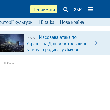
Підтримати
УКР
риторії культури
LB.talks
Нова країна
Масована атака по
ФОТО
Україні: на Дніпропетровщині
загинула родина, у Львові –
удар по багатоповерхівках
(доповнюється)
РЕКЛАМА