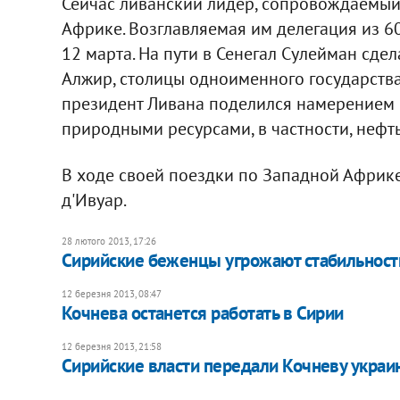
Сейчас ливанский лидер, сопровождаемый 
Африке. Возглавляемая им делегация из 6
12 марта. На пути в Сенегал Сулейман сде
Алжир, столицы одноименного государства
президент Ливана поделился намерением 
природными ресурсами, в частности, нефт
В ходе своей поездки по Западной Африке 
д'Ивуар.
28 лютого 2013, 17:26
Сирийские беженцы угрожают стабильност
12 березня 2013, 08:47
Кочнева останется работать в Сирии
12 березня 2013, 21:58
Сирийские власти передали Кочневу украи