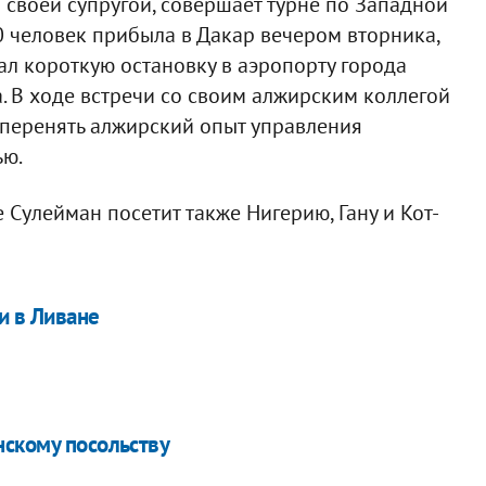
своей супругой, совершает турне по Западной
0 человек прибыла в Дакар вечером вторника,
лал короткую остановку в аэропорту города
. В ходе встречи со своим алжирским коллегой
перенять алжирский опыт управления
ью.
Сулейман посетит также Нигерию, Гану и Кот-
и в Ливане
нскому посольству