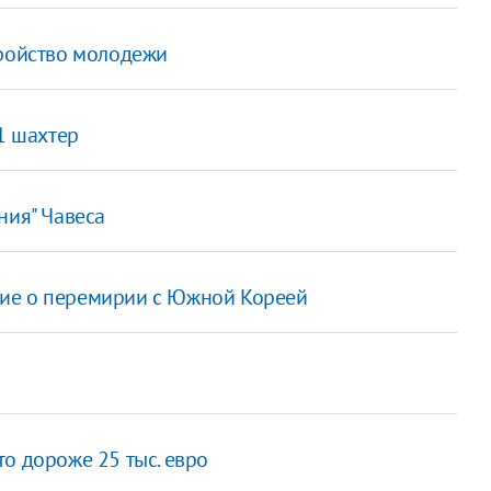
тройство молодежи
21 шахтер
ния" Чавеса
ие о перемирии с Южной Кореей
о дороже 25 тыс. евро