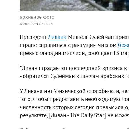
архивное фото
ФОТО: COMMENTS.UA
Президент
Ливана
Мишель Сулейман призв
стране справиться с растущим числом
беж
превысила один миллион, сообщает 13 март
"Ливан страдает от последствий кризиса в
- обратился Сулейман к послам арабских г
У Ливана нет "физической способности, че
того, чтобы предоставить необходимую пом
численность которых сегодня превысила од
результате, [Ливан - The Daily Star] не може