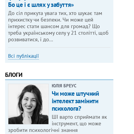
Бо це і є шлях у забуття»
До сіл прикута увага тих, хто шукає там
прихистку чи безпеки. Чи може цей
інтерес стати шансом для громад? Що
треба українському селу у 21 столітті, щоб
розвиватися, і до…
Всі публікації
БЛОГИ
ЮЛІЯ БРЕУС
Чи може штучний
інтелект замінити
психолога?
ШІ варто сприймати як
інструмент, що може
зробити психологічні знання