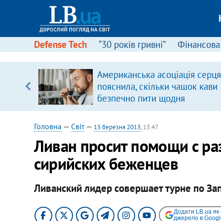
Defense Tech
“30 років гривні”
Фінансова
ового
Американська асоціація серця
ій
пояснила, скільки чашок кави
безпечно пити щодня
Головна
—
Світ
—
13 березня 2013
, 13:47
Ливан просит помощи с р
сирийских беженцев
Ливанский лидер совершает турне по За
Додати LB.ua як
джерело в Googl