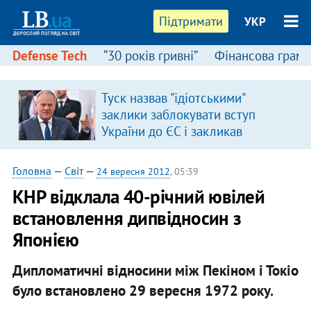
Підтримати
УКР
Defense Tech
“30 років гривні”
Фінансова грамо
:
Туск назвав "ідіотськими"
заклики заблокувати вступ
України до ЄС і закликав
припинити антиукраїнську
риторику
Головна
—
Світ
—
24 вересня 2012
, 05:39
КНР відклала 40-річний ювілей
встановлення дипвідносин з
Японією
Дипломатичні відносини між Пекіном і Токіо
було встановлено 29 вересня 1972 року.