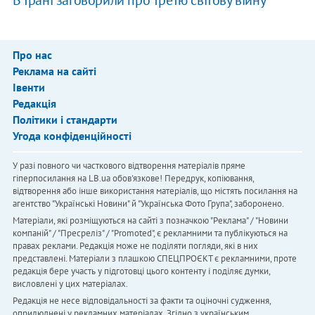
В Ірані заговорили про третю світову війну
Про нас
Реклама на сайті
Івенти
Редакція
Політики і стандарти
Угода конфіденційності
У разі повного чи часткового відтворення матеріалів пряме
гіперпосилання на LB.ua обов'язкове! Передрук, копіювання,
відтворення або інше використання матеріалів, що містять посилання на
агентство "Українськi Новини" й "Українська Фото Група", заборонено.
Матеріали, які розміщуються на сайті з позначкою "Реклама" / "Новини
компаній" / "Пресреліз" / "Promoted", є рекламними та публікуються на
правах реклами. Редакція може не поділяти погляди, які в них
представлені. Матеріали з плашкою СПЕЦПРОЄКТ є рекламними, проте
редакція бере участь у підготовці цього контенту і поділяє думки,
висловлені у цих матеріалах.
Редакція не несе відповідальності за факти та оціночні судження,
оприлюднені у рекламних матеріалах. Згідно з українським