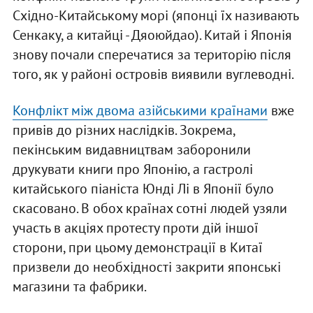
Східно-Китайському морі (японці їх називають
Сенкаку, а китайці - Дяоюйдао). Китай і Японія
знову почали сперечатися за територію після
того, як у районі островів виявили вуглеводні.
Конфлікт між двома азійськими країнами
вже
привів до різних наслідків. Зокрема,
пекінським видавництвам заборонили
друкувати книги про Японію, а гастролі
китайського піаніста Юнді Лі в Японії було
скасовано. В обох країнах сотні людей узяли
участь в акціях протесту проти дій іншої
сторони, при цьому демонстрації в Китаї
призвели до необхідності закрити японські
магазини та фабрики.