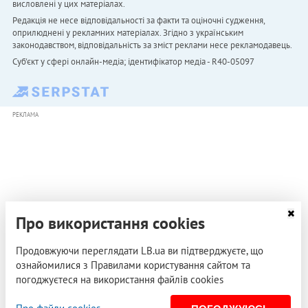
висловлені у цих матеріалах.
Редакція не несе відповідальності за факти та оціночні судження,
оприлюднені у рекламних матеріалах. Згідно з українським
законодавством, відповідальність за зміст реклами несе рекламодавець.
Cуб'єкт у сфері онлайн-медіа; ідентифікатор медіа - R40-05097
РЕКЛАМА
Про використання cookies
Продовжуючи переглядати LB.ua ви підтверджуєте, що
ознайомилися з Правилами користування сайтом та
погоджуєтеся на використання файлів cookies