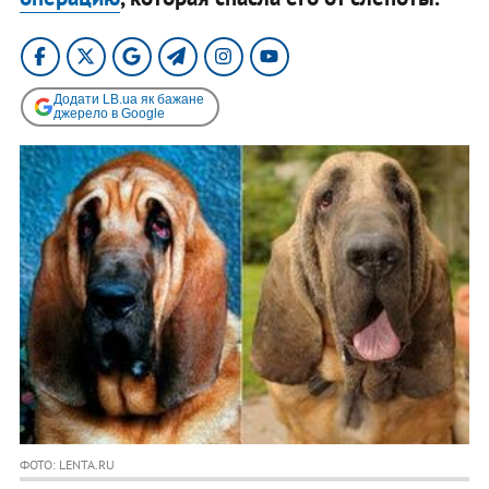
Додати LB.ua як бажане
джерело в Google
ФОТО: LENTA.RU