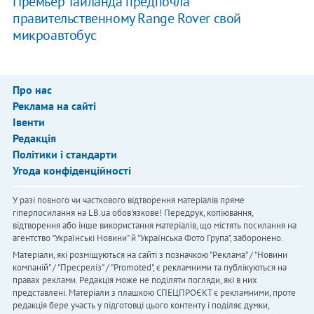
Премьер Таиланда предпочла
правительственному Range Rover свой
микроавтобус
Про нас
Реклама на сайті
Івенти
Редакція
Політики і стандарти
Угода конфіденційності
У разі повного чи часткового відтворення матеріалів пряме
гіперпосилання на LB.ua обов'язкове! Передрук, копіювання,
відтворення або інше використання матеріалів, що містять посилання на
агентство "Українськi Новини" й "Українська Фото Група", заборонено.
Матеріали, які розміщуються на сайті з позначкою "Реклама" / "Новини
компаній" / "Пресреліз" / "Promoted", є рекламними та публікуються на
правах реклами. Редакція може не поділяти погляди, які в них
представлені. Матеріали з плашкою СПЕЦПРОЄКТ є рекламними, проте
редакція бере участь у підготовці цього контенту і поділяє думки,