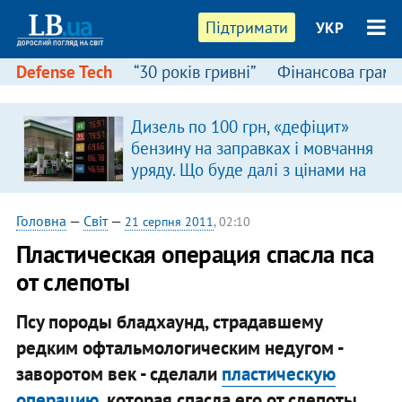
Підтримати
УКР
Defense Tech
“30 років гривні”
Фінансова грамо
Дизель по 100 грн, «дефіцит»
бензину на заправках і мовчання
уряду. Що буде далі з цінами на
пальне?
Головна
—
Світ
—
21 серпня 2011
, 02:10
Пластическая операция спасла пса
от слепоты
Псу породы бладхаунд, страдавшему
редким офтальмологическим недугом -
заворотом век - сделали
пластическую
операцию
, которая спасла его от слепоты.