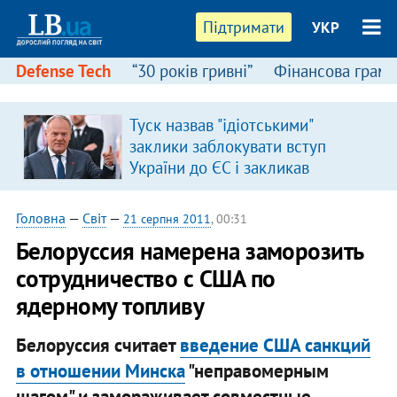
Підтримати
УКР
Defense Tech
“30 років гривні”
Фінансова грамо
Туск назвав "ідіотськими"
в
заклики заблокувати вступ
України до ЄС і закликав
припинити антиукраїнську
риторику
Головна
—
Світ
—
21 серпня 2011
, 00:31
Белоруссия намерена заморозить
сотрудничество с США по
ядерному топливу
Белоруссия считает
введение США санкций
в отношении Минска
"неправомерным
шагом" и замораживает совместные