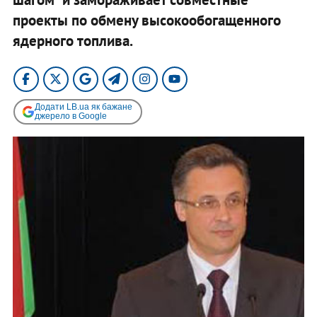
проекты по обмену высокообогащенного
ядерного топлива.
Додати LB.ua як бажане
джерело в Google