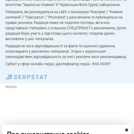
агентство "Українськi Новини" й "Українська Фото Група", заборонено.
Матеріали, які розміщуються на сайті з позначкою "Реклама" / "Новини
компаній" / "Пресреліз" / "Promoted", є рекламними та публікуються на
правах реклами. Редакція може не поділяти погляди, які в них
представлені. Матеріали з плашкою СПЕЦПРОЄКТ є рекламними, проте
редакція бере участь у підготовці цього контенту і поділяє думки,
висловлені у цих матеріалах.
Редакція не несе відповідальності за факти та оціночні судження,
оприлюднені у рекламних матеріалах. Згідно з українським
законодавством, відповідальність за зміст реклами несе рекламодавець.
Cуб'єкт у сфері онлайн-медіа; ідентифікатор медіа - R40-05097
РЕКЛАМА