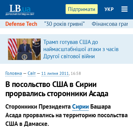
Підтримати
УКР
Defense Tech
“30 років гривні”
Фінансова грамо
Трамп готував США до
наймасштабнішої атаки з часів
Другої світової війни
Головна
—
Світ
—
11 липня 2011
, 16:58
В посольство США в Сирии
прорвались сторонники Асада
Сторонники Президента
Сирии
Башара
Асада прорвались на территорию посольства
США в Дамаске.