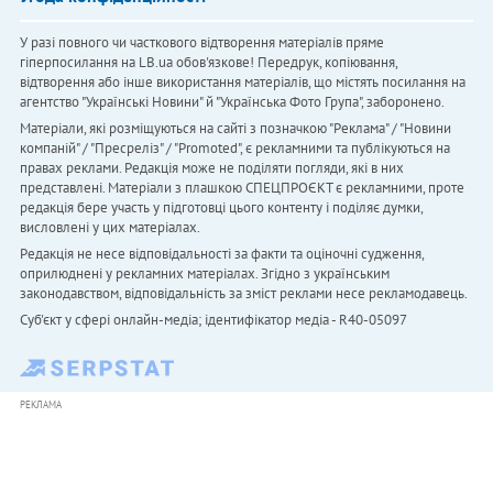
У разі повного чи часткового відтворення матеріалів пряме
гіперпосилання на LB.ua обов'язкове! Передрук, копіювання,
відтворення або інше використання матеріалів, що містять посилання на
агентство "Українськi Новини" й "Українська Фото Група", заборонено.
Матеріали, які розміщуються на сайті з позначкою "Реклама" / "Новини
компаній" / "Пресреліз" / "Promoted", є рекламними та публікуються на
правах реклами. Редакція може не поділяти погляди, які в них
представлені. Матеріали з плашкою СПЕЦПРОЄКТ є рекламними, проте
редакція бере участь у підготовці цього контенту і поділяє думки,
висловлені у цих матеріалах.
Редакція не несе відповідальності за факти та оціночні судження,
оприлюднені у рекламних матеріалах. Згідно з українським
законодавством, відповідальність за зміст реклами несе рекламодавець.
Cуб'єкт у сфері онлайн-медіа; ідентифікатор медіа - R40-05097
РЕКЛАМА