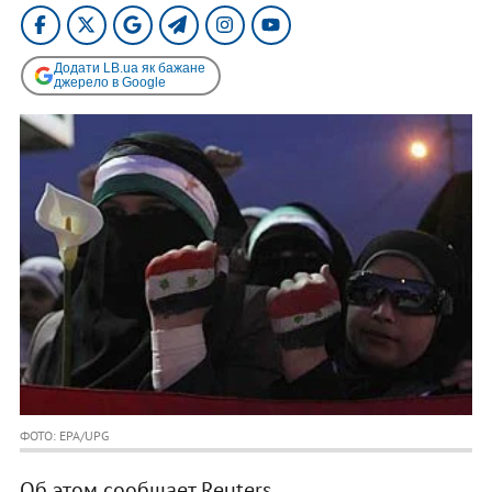
Додати LB.ua як бажане
джерело в Google
ФОТО: EPA/UPG
Об этом сообщает Reuters.