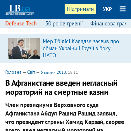
Підтримати
УКР
Defense Tech
“30 років гривні”
Фінансова грамо
Мер Тбілісі Каладзе заявив про
обман України і Грузії з боку
НАТО
Головна
—
Світ
—
6 квітня 2010
, 18:11
В Афганистане введен негласный
мораторий на смертные казни
Член президиума Верховного суда
Афганистана Абдул Рашид Рашид заявил,
что президент страны Хамид Карзай, скорее
всего, ввел негласный мораторий на