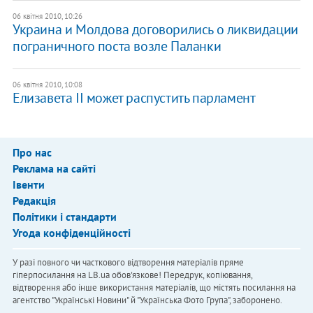
06 квітня 2010, 10:26
Украина и Молдова договорились о ликвидации
пограничного поста возле Паланки
06 квітня 2010, 10:08
Елизавета ІІ может распустить парламент
Про нас
Реклама на сайті
Івенти
Редакція
Політики і стандарти
Угода конфіденційності
У разі повного чи часткового відтворення матеріалів пряме
гіперпосилання на LB.ua обов'язкове! Передрук, копіювання,
відтворення або інше використання матеріалів, що містять посилання на
агентство "Українськi Новини" й "Українська Фото Група", заборонено.