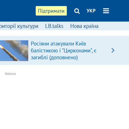
Підтримати
УКР
риторії культури
LB.talks
Нова країна
Росіяни атакували Київ
балістикою і "Цирконами", є
загиблі (доповнено)
РЕКЛАМА