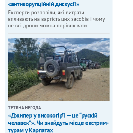
«антикорупційній дискусії»
Експерти розповіли, які витрати
впливають на вартість цих засобів і чому
не всі дрони можна порівнювати.
ТЕТЯНА НЕГОДА
«Джипер у високогір'ї — це “рускій
чєлавєк”». Чи знайдуть місце екстрим-
турам у Карпатах