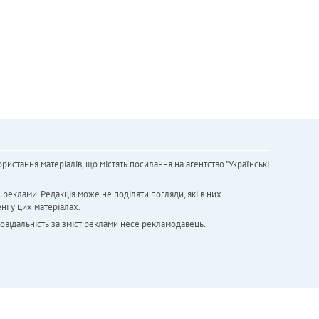
ристання матеріалів, що містять посилання на агентство "Українськi
х реклами. Редакція може не поділяти погляди, які в них
ні у цих матеріалах.
повідальність за зміст реклами несе рекламодавець.