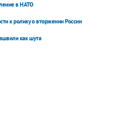
пление в НАТО
сти к ролику о вторжении России
ашвили как шута