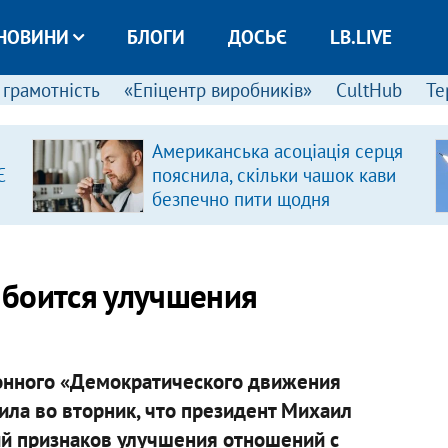
НОВИНИ
БЛОГИ
ДОСЬЄ
LB.LIVE
 грамотність
«Епіцентр виробників»
CultHub
Те
Американська асоціація серця
Є
пояснила, скільки чашок кави
безпечно пити щодня
 боится улучшения
ионного «Демократического движения
ила во вторник, что президент Михаил
й признаков улучшения отношений с