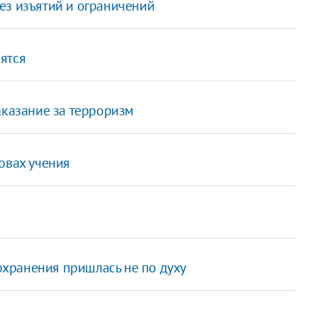
ез изъятий и ограничений
ятся
аказание за терроризм
овах учения
хранения пришлась не по духу