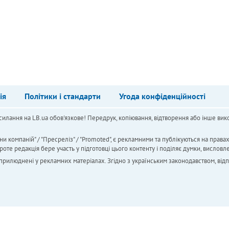
ія
Політики і стандарти
Угода конфіденційності
силання на LB.ua обов'язкове! Передрук, копіювання, відтворення або інше вико
ни компаній" / "Пресреліз" / "Promoted", є рекламними та публікуються на права
 редакція бере участь у підготовці цього контенту і поділяє думки, висловле
 оприлюднені у рекламних матеріалах. Згідно з українським законодавством, від