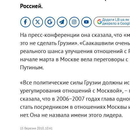
Россией.
Додати LB.ua як
джерело в Googl
На пресс-конференции она сказала, что «
это не сделать Грузии». «Саакашвили очен
реального шанса улучшения отношений с Ро
начале марта в Москве вела переговоры 
Путиным.
«Все политические силы Грузии должны и
урегулирования отношений с Москвой», − 
сказала, что в 2006−2007 годах глава одн
стать посредником в отношениях Москвы и
нет. Она не назвала имени этого лидера.
15 березня 2010, 10:41