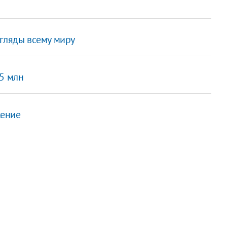
гляды всему миру
,5 млн
жение