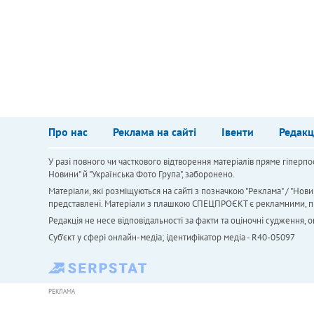
Про нас
Реклама на сайті
Івенти
Редакц
У разі повного чи часткового відтворення матеріалів пряме гіперпо
Новини" й "Українська Фото Група", заборонено.
Матеріали, які розміщуються на сайті з позначкою "Реклама" / "Нови
представлені. Матеріали з плашкою СПЕЦПРОЄКТ є рекламними, проте
Редакція не несе відповідальності за факти та оціночні судження,
Cуб'єкт у сфері онлайн-медіа; ідентифікатор медіа - R40-05097
РЕКЛАМА