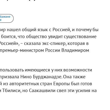
 бажане
e
мир нашел общий язык с Россией, и почему бы
ь боится, что общество увидит существование
ссией», − сказала экс-спикер, которая в
с премьер-министром России Владимиром
спользовать имеющиеся у них возможности
призвала Нино Бурджанадзе. Она также
ой из авторитетных стран Европы был готов
 Тбилиси, но Саакашвили свел эти усилия на