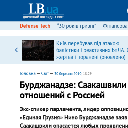
Defense Tech
“30 років гривні”
Фінансова
Київ перебував під атакою
балістики і реактивних БпЛА. 
вщині
жертва і поранені (оновлено)
і –
ах
Головна
—
Світ
—
30 березня 2010
, 18:29
Бурджанадзе: Саакашвили
отношений с Россией
Экс-спикер парламента, лидер оппозиц
«Единая Грузия» Нино Бурджанадзе заяв
Саакашвили опасается любых проявлени