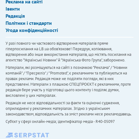
Реклама на сайті
Івенти
Редакція
Політики і стандарти
Угода конфіденційності
У разі повного чи часткового відтворення матеріалів пряме
гіперпосилання на LB.ua обов'язкове! Передрук, копіювання,
відтворення або інше використання матеріалів, що містять посилання на
агентство "Українськi Новини" й "Українська Фото Група", заборонено.
Матеріали, які розміщуються на сайті з позначкою "Реклама" / "Новини
компаній" / "Пресреліз" / "Promoted", є рекламними та публікуються на
правах реклами. Редакція може не поділяти погляди, які в них
представлені. Матеріали з плашкою СПЕЦПРОЄКТ є рекламними, проте
редакція бере участь у підготовці цього контенту і поділяє думки,
висловлені у цих матеріалах.
Редакція не несе відповідальності за факти та оціночні судження,
оприлюднені у рекламних матеріалах. Згідно з українським
законодавством, відповідальність за зміст реклами несе рекламодавець.
Cуб'єкт у сфері онлайн-медіа; ідентифікатор медіа - R40-05097