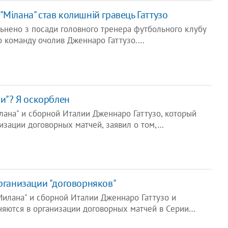
Мілана" став колишній гравець Гаттузо
ьнено з посади головного тренера футбольного клубу
ого команду очолив Дженнаро Гаттузо.…
ки"? Я оскорблен
лана" и сборной Италии Дженнаро Гаттузо, который
изации договорных матчей, заявил о том,…
организации "договорняков"
илана" и сборной Италии Дженнаро Гаттузо и
няются в организации договорных матчей в Серии…