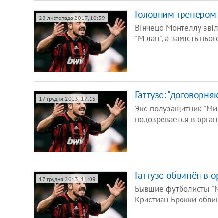
Головним тренером "
28 листопада 2017, 10:39
Вінчецо Монтеллу звіл
"Мілан", а замість нь
Гаттузо: "договорня
17 грудня 2013, 17:15
Экс-полузащитник "Ми
подозревается в орган
Гаттузо обвинён в 
17 грудня 2013, 11:09
Бывшие футболисты "М
Кристиан Брокки обви