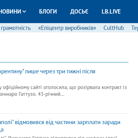
НОВИНИ
БЛОГИ
ДОСЬЄ
LB.LIVE
 грамотність
«Епіцентр виробників»
CultHub
Те
орентину" лише через три тижні після
 офіційному сайті оголосила, що розірвала контракт із
еннаро Гаттузо. 43-річний…
полі" відмовився від частини зарплати заради
да