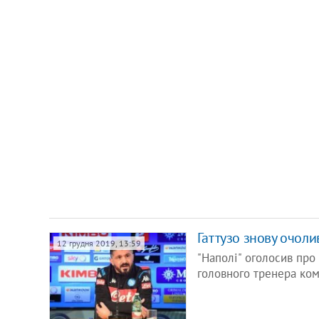
Гаттузо знову очолив
12 грудня 2019, 13:59
"Наполі" оголосив про
головного тренера ко