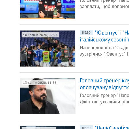
Головний тренер "Напо
зарплати, щоб допомог
"Ювентус" і "Н
ВІДЕО
18 червня 2020, 09:24
італійському сезоні
Напередодні на "Стадіо
зустрілися "Ювентус" і
Головний тренер клу
13 квітня 2020, 11:53
оплачувану відпустк
Головний тренер "Напо
Джінтолі ухвалили ріш
"Лаціо" здобу
ВІДЕО