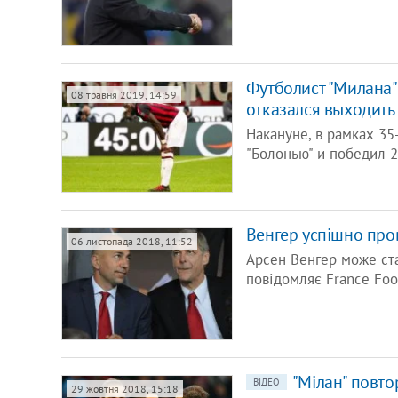
Футболист "Милана"
08 травня 2019, 14:59
отказался выходить
Накануне, в рамках 35
"Болонью" и победил 2
Венгер успішно пров
06 листопада 2018, 11:52
Арсен Венгер може ста
повідомляє France Foo
"Мілан" повто
ВІДЕО
29 жовтня 2018, 15:18