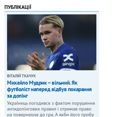
ПУБЛІКАЦІЇ
ВІТАЛІЙ ТКАЧУК
Михайло Мудрик – вільний. Як
футболіст наперед відбув покарання
за допінг
Українець погодився з фактом порушення
антидопінгових правил і отримав право
на повернення до гри. А якби його пробу