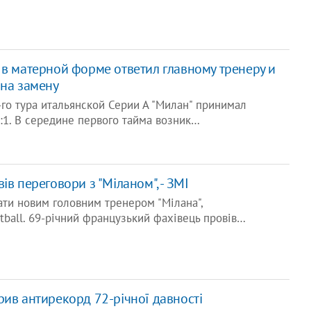
 в матерной форме ответил главному тренеру и
 на замену
-го тура итальянской Серии А "Милан" принимал
:1. В середине первого тайма возник…
ів переговори з "Міланом", - ЗМІ
ти новим головним тренером "Мілана",
tball. 69-річний французький фахівець провів…
рив антирекорд 72-річної давності