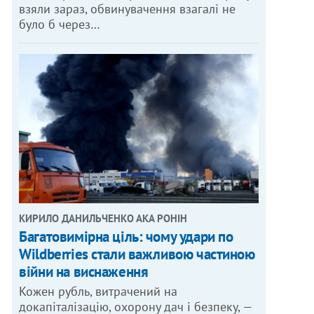
взяли зараз, обвинувачення взагалі не
було б через…
КИРИЛО ДАНИЛЬЧЕНКО АКА РОНІН
Багатовимірна ціль: чому удари по
Wildberries стали важливою частиною
війни на виснаження
Кожен рубль, витрачений на
докапіталізацію, охорону дач і безпеку, —