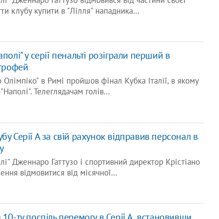
лі" Дженнаро Гаттузо відмовився від частини своєї
ти клубу купити в "Лілля" нападника…
аполі" у серії пенальті розіграли перший в
 трофей
 Олімпіко" в Римі пройшов фінал Кубка Італії, в якому
 "Наполі". Телеглядачам голів…
бу Серії А за свій рахунок відправив персонал в
у
лі" Дженнаро Гаттузо і спортивний директор Крістіано
ення відмовитися від місячної…
в 10-ту поспіль перемогу в Серії А, встановивши