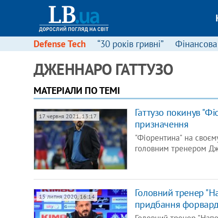
Defense Tech
“30 років гривні”
Фінансова
ДЖЕННАРО ГАТТУЗО
МАТЕРІАЛИ ПО ТЕМІ
Гаттузо покинув "Фі
17 червня 2021, 13:17
призначення
"Фіорентина" на своєму
головним тренером Дж
Головний тренер "На
15 липня 2020, 16:14
придбання форвар