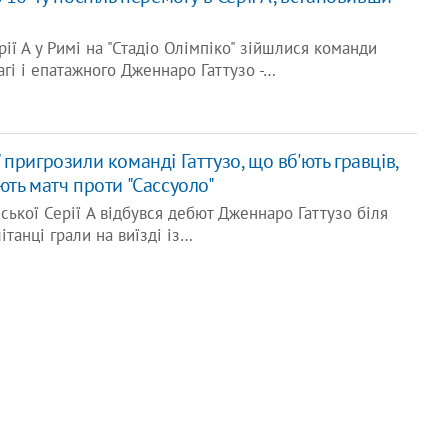
рії А у Римі на "Стадіо Олімпіко" зійшлися команди
агі і епатажного Дженнаро Гаттузо -…
 пригрозили команді Гаттузо, що вб'ють гравців,
ть матч проти "Сассуоло"
йської Серії A відбувся дебют Дженнаро Гаттузо біля
ітанці грали на виїзді із…