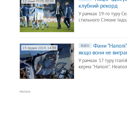
12 січня 2020, 00:00
клубний рекорд
У рамках 19-го туру Се
стильного Сімоне Індз
Фани "Наполі"
ВІДЕО
23 грудня 2019, 14:39
якщо вони не виграю
У рамках 17 туру італі
керма "Наполі". Неапол
РЕКЛАМА