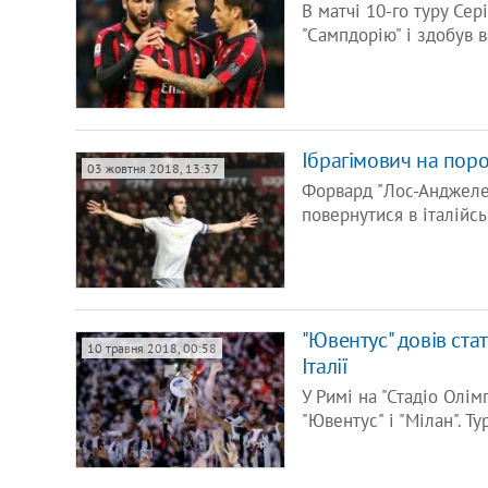
В матчі 10-го туру Сер
"Сампдорію" і здобув в
Ібрагімович на пороз
03 жовтня 2018, 13:37
Форвард "Лос-Анджеле
повернутися в італійсь
"Ювентус" довів ста
10 травня 2018, 00:58
Італії
У Римі на "Стадіо Олім
"Ювентус" і "Мілан". 