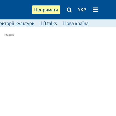
Підтримати
УКР
риторії культури
LB.talks
Нова країна
РЕКЛАМА