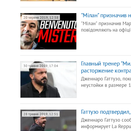
"Мілан" призначив 
20 червня 2019, 12:58
"Мілан" призначив Ма
повідомляють на офіці
Главный тренер "Ми
30 травня 2019, 17:04
расторжение контра
Дженнаро Гаттузо, пок
неустойки в размере 1
Гаттузо подтвердил,
28 травня 2019, 12:51
Дженнаро Гаттузо сооб
информирует La Reppu