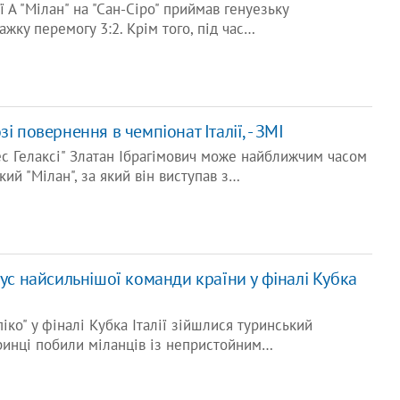
ії А "Мілан" на "Сан-Сіро" приймав генуезьку
ажку перемогу 3:2. Крім того, під час…
і повернення в чемпіонат Італії, - ЗМІ
с Гелаксі" Златан Ібрагімович може найближчим часом
кий "Мілан", за який він виступав з…
тус найсильнішої команди країни у фіналі Кубка
піко" у фіналі Кубка Італії зійшлися туринський
Туринці побили міланців із непристойним…