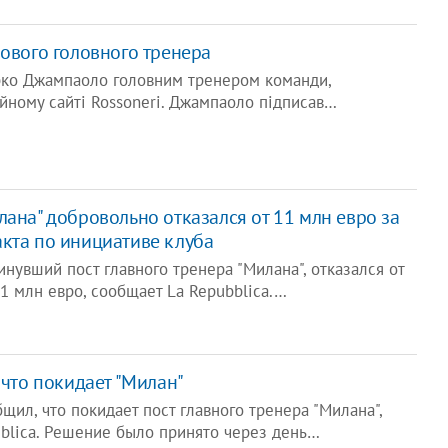
нового головного тренера
рко Джампаоло головним тренером команди,
йному сайті Rossoneri. Джампаоло підписав…
лана" добровольно отказался от 11 млн евро за
кта по инициативе клуба
инувший пост главного тренера "Милана", отказался от
1 млн евро, сообщает La Repubblica.…
 что покидает "Милан"
щил, что покидает пост главного тренера "Милана",
blica. Решение было принято через день…