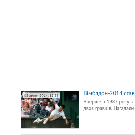
Вімблдон-2014 став
08 липня 2014, 12:35
Вперше з 1982 року з 
двоє гравців. Нагадає