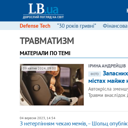
Defense Tech
“30 років гривні”
Фінансова
ТРАВМАТИЗМ
МАТЕРІАЛИ ПО ТЕМІ
ІРИНА АНДРЕЙЦІВ
09 квітня 2024, 09:00
Запасних 
ФОТО
містах майже 
Автокрісла зменшу
Травми внаслідок 
04 вересня 2023, 14:54
З нетерпінням чекаю мемів, – Шольц опубліку