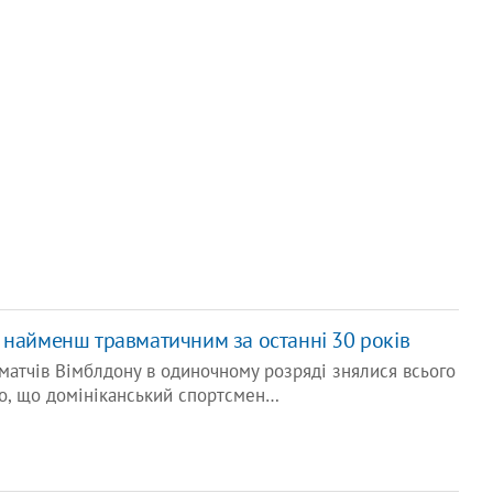
 найменш травматичним за останні 30 років
матчів Вімблдону в одиночному розряді знялися всього
мо, що домініканський спортсмен…