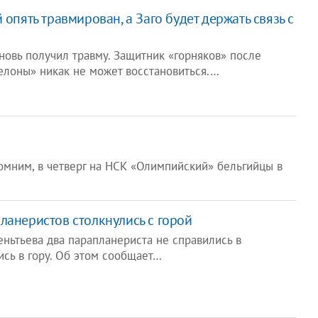
 опять травмирован, а Заго будет держать связь с
новь получил травму. Защитник «горняков» после
елоны» никак не может восстановиться.…
помним, в четверг на НСК «Олимпийский» бельгийцы в
ланеристов столкнулись с горой
ньтьева два парапланериста не справились в
сь в гору. Об этом сообщает…