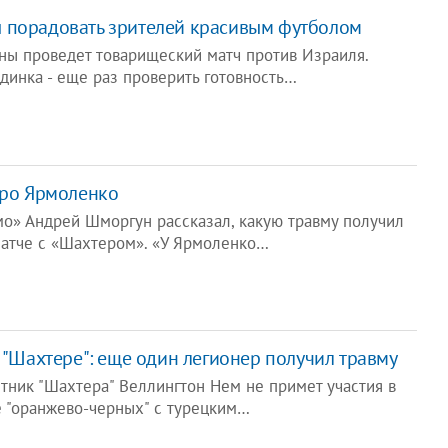
 порадовать зрителей красивым футболом
ины проведет товарищеский матч против Израиля.
единка - еще раз проверить готовность…
дро Ярмоленко
мо» Андрей Шморгун рассказал, какую травму получил
атче с «Шахтером». «У Ярмоленко…
в "Шахтере": еще один легионер получил травму
тник "Шахтера" Веллингтон Нем не примет участия в
 "оранжево-черных" с турецким…