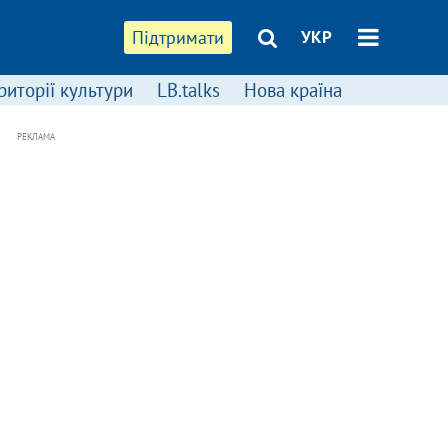
Підтримати
УКР
риторії культури
LB.talks
Нова країна
РЕКЛАМА