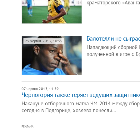
краматорского «Аванг
Балотелли не сыгра
25 червня 2013, 10:59
Нападающий сборной И
полученной в игре с Б
07 червня 2013, 11:59
Черногория также теряет ведущих защитник
Накануне отборочного матча ЧМ-2014 между сбор
сегодня в Подгорице, хозяева понесли…
РЕКЛАМА