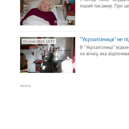
інший пасажир. Про ц
"Укрзалізниця" не 
02 січня 2019, 10:57
В "Укрзалізниці" відк
на жінку, яка відпочив
РЕКЛАМА