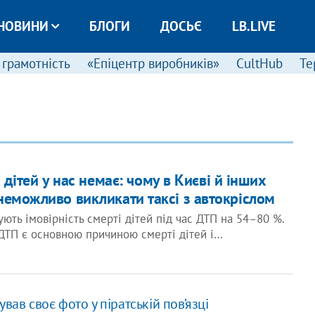
НОВИНИ
БЛОГИ
ДОСЬЄ
LB.LIVE
 грамотність
«Епіцентр виробників»
CultHub
Те
дітей у нас немає: чому в Києві й інших
неможливо викликати таксі з автокріслом
ють імовірність смерті дітей під час ДТП на 54–80 %.
ДТП є основною причиною смерті дітей і…
вав своє фото у піратській пов’язці