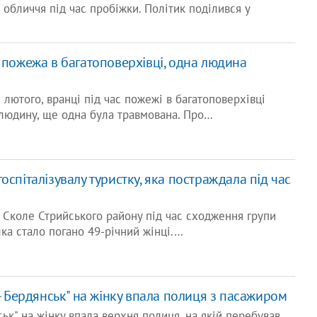
бличчя під час пробіжки. Політик поділився у
 пожежа в багатоповерхівці, одна людина
5 лютого, вранці під час пожежі в багатоповерхівці
людину, ще одна була травмована. Про…
оспіталізувалу туристку, яка постраждала під час
м. Сколе Стрийського району під час сходження групи
шка стало погано 49-річний жінці.…
в - Бердянськ" на жінку впала полиця з пасажиром
нськ" на жінку впала верхня полиця, на якій перебував