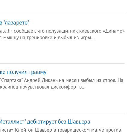
 "лазарете"
ata.hr сообщает, что полузащитник киевского «Динамо»
л мышцу на тренировке и выбыл из игры…
ке получил травму
"Спартака" Андрей Дикань на месяц выбыл из строя. На
украинец почувствовал дискомфорт в…
Металлист" дебютирует без Шавьера
иста» Клейтон Шавьер в товарищеском матче против