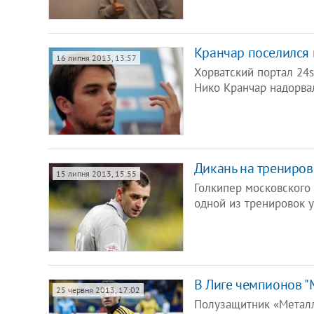
Кранчар поселился в
16 липня 2013, 13:57
Хорватский портал 24s
Нико Кранчар надорва
Дикань на трениров
15 липня 2013, 15:55
Голкипер московского 
одной из тренировок 
В Лиге чемпионов "
25 червня 2013, 17:02
Полузащитник «Металл