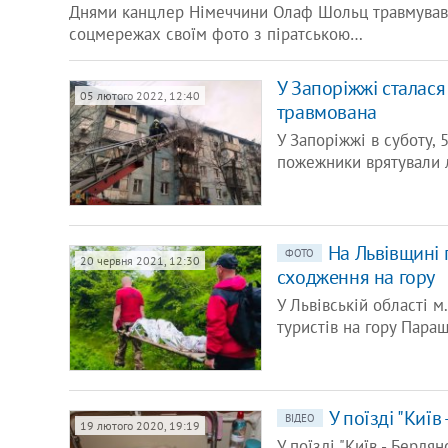
Днями канцлер Німеччини Олаф Шольц травмував о
соцмережах своїм фото з піратською…
У Запоріжжі сталася
05 лютого 2022, 12:40
травмована
У Запоріжжі в суботу, 
пожежники врятували 
На Львівщині г
ФОТО
20 червня 2021, 12:30
сходження на гору
У Львівській області 
туристів на гору Пара
У поїзді "Киї
ВІДЕО
19 лютого 2020, 19:19
У поїзді "Київ - Бердя