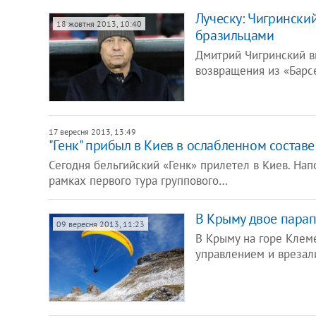
Луческу: Чигринский
18 жовтня 2013, 10:40
бразильцами
Дмитрий Чигринский в
возвращения из «Барс
17 вересня 2013, 13:49
"Генк" прибыл в Киев в ослабленном составе
Сегодня бельгийский «Генк» прилетел в Киев. На
рамках первого тура группового…
В Крыму двое парап
09 вересня 2013, 11:23
В Крыму на горе Клеме
управлением и врезали