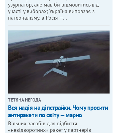
узурпатор, але мав би відмовитись від
участі у виборах; Україна виповзає з
патерналізму, а Росія —…
ТЕТЯНА НЕГОДА
Вся надія на діпстрайки. Чому просити
антиракети по світу — марно
Вільних засобів для відбиття
«невідворотних» ракет у партнерів