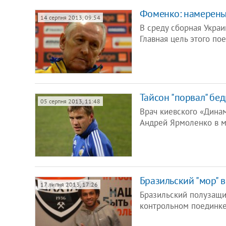
Фоменко: намерены
14 серпня 2013, 09:54
В среду сборная Укра
Главная цель этого по
Тайсон "порвал" бе
05 серпня 2013, 11:48
Врач киевского «Дина
Андрей Ярмоленко в м
Бразильский "мор" 
17 липня 2013, 17:26
Бразильский полузащи
контрольном поединке