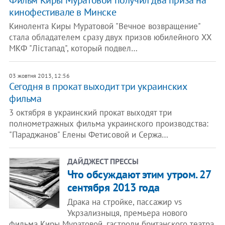
Фильм Киры Муратовой получил два приза на
кинофестивале в Минске
Кинолента Киры Муратовой "Вечное возвращение"
стала обладателем сразу двух призов юбилейного XX
МКФ "Лістапад", который подвел…
03 жовтня 2013, 12:56
Сегодня в прокат выходит три украинских
фильма
3 октября в украинский прокат выходят три
полнометражных фильма украинского производства:
"Параджанов" Елены Фетисовой и Сержа…
ДАЙДЖЕСТ ПРЕССЫ
Что обсуждают этим утром. 27
сентября 2013 года
Драка на стройке, пассажир vs
Укрзализныця, премьера нового
фильма Киры Муратовой, гастроли британского театра