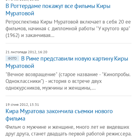
В Роттердаме покажут все фильмы Киры
Муратовой
Ретроспектива Киры Муратовой включает в себя 20 ее
фильмов, начиная с дипломной работы "У крутого яра"
(1962) и заканчивая…
21 листопада 2012, 16:20
В Риме представили новую картину Киры
ФОТО
Муратовой
"Вечное возвращение" (старое название - "Кинопробы.
Одноклассники") - история о встрече двух
однокурсников, мужчины и женщины,…
19 січня 2012, 15:31
Кира Муратова закончила съемки нового
фильма
Фильм о мужчине и женщине, много лет не видевших
друг друга, станет двадцать первой работой режиссера.