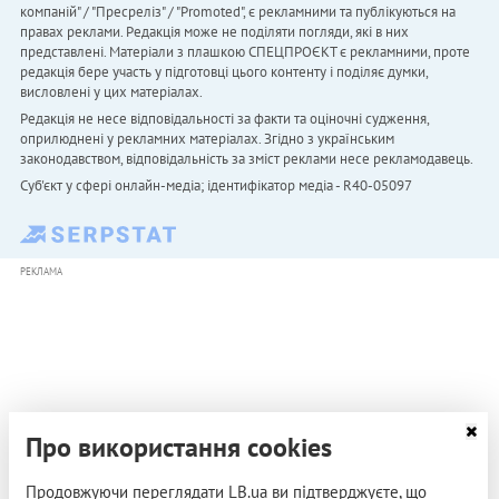
компаній" / "Пресреліз" / "Promoted", є рекламними та публікуються на
правах реклами. Редакція може не поділяти погляди, які в них
представлені. Матеріали з плашкою СПЕЦПРОЄКТ є рекламними, проте
редакція бере участь у підготовці цього контенту і поділяє думки,
висловлені у цих матеріалах.
Редакція не несе відповідальності за факти та оціночні судження,
оприлюднені у рекламних матеріалах. Згідно з українським
законодавством, відповідальність за зміст реклами несе рекламодавець.
Cуб'єкт у сфері онлайн-медіа; ідентифікатор медіа - R40-05097
РЕКЛАМА
Про використання cookies
Продовжуючи переглядати LB.ua ви підтверджуєте, що