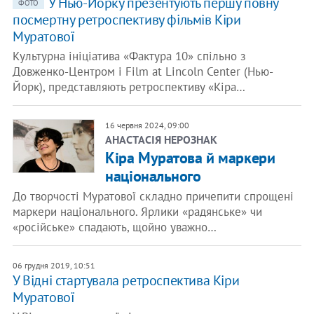
У Нью-Йорку презентують першу повну
ФОТО
посмертну ретроспективу фільмів Кіри
Муратової
Культурна ініціатива «Фактура 10» спільно з
Довженко-Центром і Film at Lincoln Center (Нью-
Йорк), представляють ретроспективу «Кіра…
16 червня 2024, 09:00
АНАСТАСІЯ НЕРОЗНАК
Кіра Муратова й маркери
національного
До творчості Муратової складно причепити спрощені
маркери національного. Ярлики «радянське» чи
«російське» спадають, щойно уважно…
06 грудня 2019, 10:51
У Відні стартувала ретроспектива Кіри
Муратової