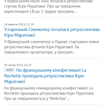
У Віденському музеї кіно почалася ретроспектива
стрічок Кіри Муратової. Про це повідомляє
кореспондент LB.ua. 5 грудня програма…
26 вересня 2019, 12:19
У паризькій Сінематеці почалася ретроспектива
Кіри Муратової
У Французькій синематеці в Парижі стартувала повна
ретроспектива фільмів Кіри Муратової. Як
повідомляють організатори, у програмі…
05 липня 2019, 14:13
На французькому кінофестивалі La
ФОТО
Rochelle проходить ретроспектива Кіри
Муратової
На французькому міжнародному кінофестивалі La
Rochelle проходить ретроспектива Кіри Муратової.
Про це повідомляється у "Фейсбук"…