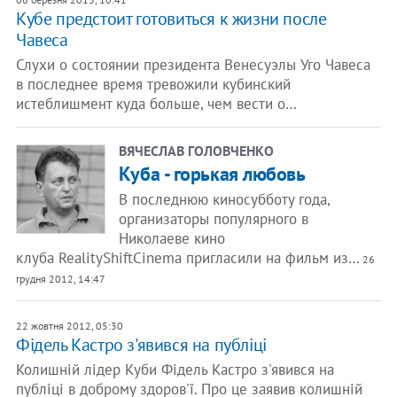
​Кубе предстоит готовиться к жизни после
Чавеса
Слухи о состоянии президента Венесуэлы Уго Чавеса
в последнее время тревожили кубинский
истеблишмент куда больше, чем вести о…
ВЯЧЕСЛАВ ГОЛОВЧЕНКО
Куба - горькая любовь
В последнюю киносубботу года,
организаторы популярного в
Николаеве кино
клуба RealityShiftCinema пригласили на фильм из…
26
грудня 2012, 14:47
22 жовтня 2012, 05:30
Фідель Кастро з'явився на публіці
Колишній лідер Куби Фідель Кастро з'явився на
публіці в доброму здоров'ї. Про це заявив колишній