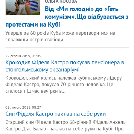
ОЛЬГА КОСОВА
Від «Ми голодні» до «Геть
комунізм». Що відбувається з
протестами на Кубі
Уперше за 60 років Куба може перетворитися на
справжній острів свободи.
22 серпня 2019, 01:05
Крокодил Фіделя Кастро покусав пенсіонера в
стокгольмському океанаріумі
Крокодил, який колись належав кубинському лідеру
Фіделю Кастро, покусав 70-річного чоловіка. Це
сталося під час вечірки в…
02 лютого 2018, 08:27
Син Фіделя Кастро наклав на себе руки
Старший син Фіделя Кастро 68-річний Фідель Анхель
Кастро Діас-Баларт наклав на себе руки на Кубі. Про