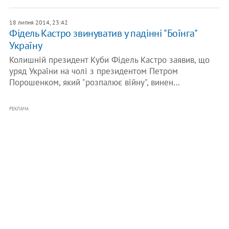
18 липня 2014, 23:42
Фідель Кастро звинуватив у падінні "Боїнга"
Україну
Колишній президент Куби Фідель Кастро заявив, що
уряд України на чолі з президентом Петром
Порошенком, який "розпалює війну", винен…
РЕКЛАМА