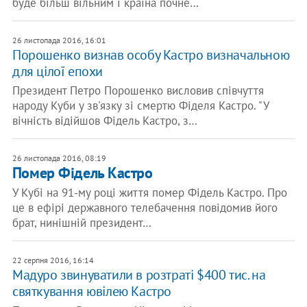
буде більш вільним і країна почне…
26 листопада 2016, 16:01
Порошенко визнав особу Кастро визначальною
для цілої епохи
Президент Петро Порошенко висловив співчуття
народу Куби у зв'язку зі смертю Фіделя Кастро. "У
вічність відійшов Фідель Кастро, з…
26 листопада 2016, 08:19
Помер Фідель Кастро
У Кубі на 91-му році життя помер Фідель Кастро. Про
це в ефірі державного телебачення повідомив його
брат, нинішній президент…
22 серпня 2016, 16:14
Мадуро звинуватили в розтраті $400 тис. на
святкування ювілею Кастро