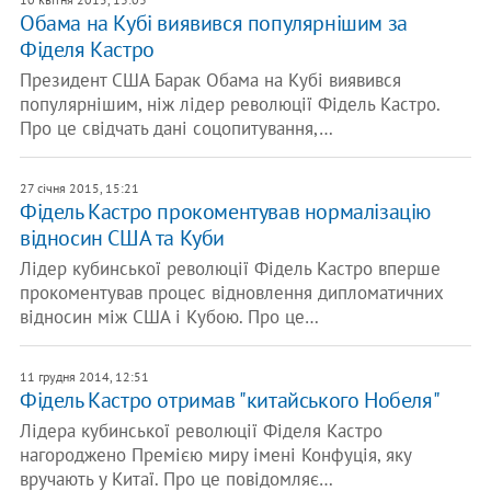
Обама на Кубі виявився популярнішим за
Фіделя Кастро
Президент США Барак Обама на Кубі виявився
популярнішим, ніж лідер революції Фідель Кастро.
Про це свідчать дані соцопитування,…
27 січня 2015, 15:21
Фідель Кастро прокоментував нормалізацію
відносин США та Куби
Лідер кубинської революції Фідель Кастро вперше
прокоментував процес відновлення дипломатичних
відносин між США і Кубою. Про це…
11 грудня 2014, 12:51
Фідель Кастро отримав "китайського Нобеля"
Лідера кубинської революції Фіделя Кастро
нагороджено Премією миру імені Конфуція, яку
вручають у Китаї. Про це повідомляє…