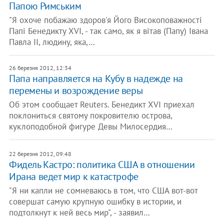
Папою Римським
"Я охоче побажаю здоров'я Його Високоповажності
Папі Бенедикту XVI, - так само, як я вітав (Папу) Івана
Павла II, людину, яка,…
26 березня 2012, 12:34
​Папа направляется на Кубу в надежде на
перемены и возрождение веры
Об этом сообщает Reuters. Бенедикт XVI приехал
поклониться святому покровителю острова,
куклоподобной фигуре Девы Милосердия…
22 березня 2012, 09:48
​Фидель Кастро: политика США в отношении
Ирана ведет мир к катастрофе
"Я ни капли не сомневаюсь в том, что США вот-вот
совершат самую крупную ошибку в истории, и
подтолкнут к ней весь мир", - заявил…