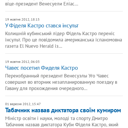
віце-президент Венесуели Еліас…
19 жовтня 2012, 18:15
У Фіделя Кастро стався інсульт
Колишній кубинський лідер Фідель Кастро переніс
інсульт. Про це повідомила американська іспаномовна
газета El Nuevo Herald із…
19 жовтня 2012, 06:03
Чавес посетил Фиделя Кастро
Переизбранный президент Венесуэлы Уго Чавес
совершил во вторник незапланированную поездку в
Гавану для прохождения очередного…
01 вересня 2012, 15:47
Табачник назвав диктатора своїм кумиром
Міністр освіти і науки, молоді та спорту Дмитро
Табачник назвав диктатора Куби Фіделя Кастро, який