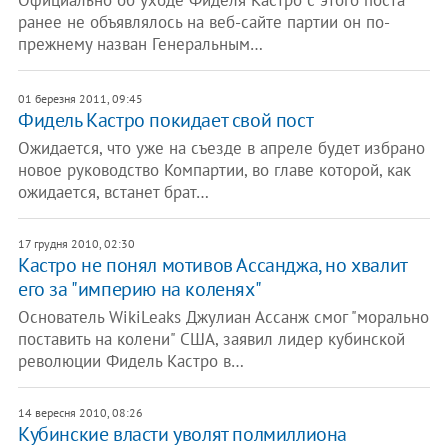
Официально об уходе Фиделя Кастро с этого поста
ранее не объявлялось на веб-сайте партии он по-
прежнему назван Генеральным…
01 березня 2011, 09:45
Фидель Кастро покидает свой пост
Ожидается, что уже на съезде в апреле будет избрано
новое руководство Компартии, во главе которой, как
ожидается, встанет брат…
17 грудня 2010, 02:30
Кастро не понял мотивов Ассанджа, но хвалит
его за "империю на коленях"
Основатель WikiLeaks Джулиан Ассанж смог "морально
поставить на колени" США, заявил лидер кубинской
революции Фидель Кастро в…
14 вересня 2010, 08:26
Кубинские власти уволят полмиллиона