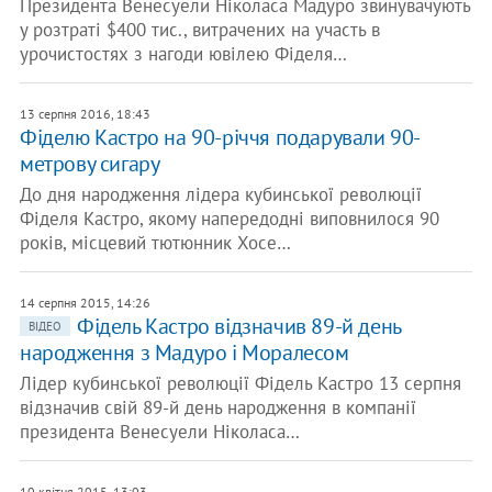
Президента Венесуели Ніколаса Мадуро звинувачують
у розтраті $400 тис., витрачених на участь в
урочистостях з нагоди ювілею Фіделя…
13 серпня 2016, 18:43
Фіделю Кастро на 90-річчя подарували 90-
метрову сигару
До дня народження лідера кубинської революції
Фіделя Кастро, якому напередодні виповнилося 90
років, місцевий тютюнник Хосе…
14 серпня 2015, 14:26
Фідель Кастро відзначив 89-й день
ВІДЕО
народження з Мадуро і Моралесом
Лідер кубинської революції Фідель Кастро 13 серпня
відзначив свій 89-й день народження в компанії
президента Венесуели Ніколаса…
10 квітня 2015, 13:03