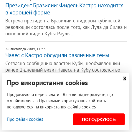
Президент Бразилии: Фидель Кастро находится
в хорошей форме
Встреча президента Бразилии с лидером кубинской
революции состоялась после того, как Лула да Силва и
нынешний лидер Кубы Рауль…
26 листопада 2009, 11:33
Чавес с Кастро обсудили различные темы
Согласно сообщению властей Кубы, необъявленный
ранее 1-дневный визит Чавеса на Кубу состоялся во
вторник, 24 ноября. По сообщению…
Про використання cookies
16 листопада 2009, 13:23
Продовжуючи переглядати LB.ua ви підтверджуєте, що
Фидель Кастро собрался печататься в
ознайомилися з Правилами користування сайтом та
белорусских СМИ
погоджуєтеся на використання файлів cookies
Переведенные на русский язык копии колонки
Про файли cookies
"Размышления товарища Кастро" теперь регулярно
ПОГОДЖУЮСЬ
рассылаются сотрудниками посольства…