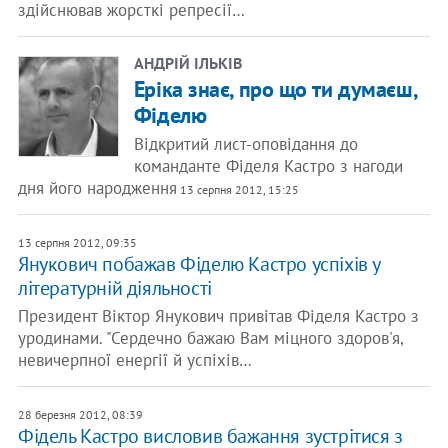
здійснював жорсткі репресії…
АНДРІЙ ІЛЬКІВ
Еріка знає, про що ти думаєш,
Фіделю
Відкритий лист-оповідання до
команданте Фіделя Кастро з нагоди
дня його народження
13 серпня 2012, 15:25
13 серпня 2012, 09:35
Янукович побажав Фіделю Кастро успіхів у
літературній діяльності
Президент Віктор Янукович привітав Фіделя Кастро з
уродинами. "Сердечно бажаю Вам міцного здоров'я,
невичерпної енергії й успіхів…
28 березня 2012, 08:39
​Фідель Кастро висловив бажання зустрітися з