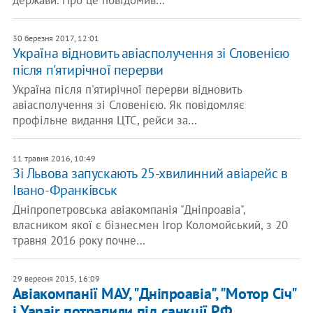
держави. Про це повідомив…
30 березня 2017, 12:01
Україна відновить авіасполучення зі Словенією
після п'ятирічної перерви
Україна після п'ятирічної перерви відновить
авіасполучення зі Словенією. Як повідомляє
профільне видання ЦТС, рейси за…
11 травня 2016, 10:49
Зі Львова запускають 25-хвилинний авіарейс в
Івано-Франківськ
Дніпропетровська авіакомпанія "Дніпроавіа",
власником якої є бізнесмен Ігор Коломойський, з 20
травня 2016 року почне…
29 вересня 2015, 16:09
Авіакомпанії МАУ, "Дніпроавіа", "Мотор Січ"
і Yanair потрапили під санкції РФ