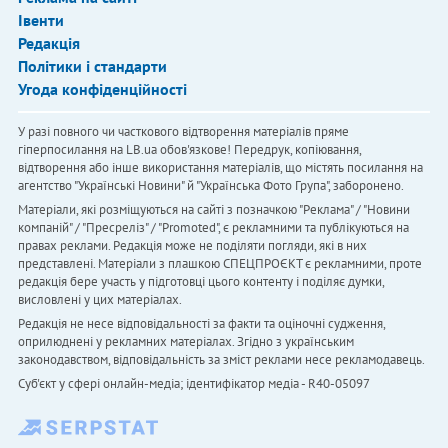
Івенти
Редакція
Політики і стандарти
Угода конфіденційності
У разі повного чи часткового відтворення матеріалів пряме
гіперпосилання на LB.ua обов'язкове! Передрук, копіювання,
відтворення або інше використання матеріалів, що містять посилання на
агентство "Українськi Новини" й "Українська Фото Група", заборонено.
Матеріали, які розміщуються на сайті з позначкою "Реклама" / "Новини
компаній" / "Пресреліз" / "Promoted", є рекламними та публікуються на
правах реклами. Редакція може не поділяти погляди, які в них
представлені. Матеріали з плашкою СПЕЦПРОЄКТ є рекламними, проте
редакція бере участь у підготовці цього контенту і поділяє думки,
висловлені у цих матеріалах.
Редакція не несе відповідальності за факти та оціночні судження,
оприлюднені у рекламних матеріалах. Згідно з українським
законодавством, відповідальність за зміст реклами несе рекламодавець.
Cуб'єкт у сфері онлайн-медіа; ідентифікатор медіа - R40-05097