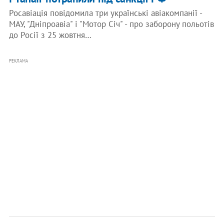
Росавіація повідомила три українські авіакомпанії -
МАУ, "Дніпроавіа" і "Мотор Січ" - про заборону польотів
до Росії з 25 жовтня…
РЕКЛАМА