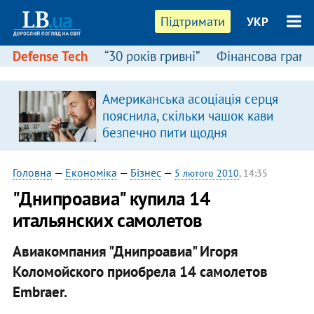
Підтримати
УКР
Defense Tech
“30 років гривні”
Фінансова грамо
Американська асоціація серця
пояснила, скільки чашок кави
безпечно пити щодня
Головна
—
Економіка
—
Бізнес
—
5 лютого 2010
, 14:35
"Днипроавиа" купила 14
итальянских самолетов
Авиакомпания "Днипроавиа" Игоря
Коломойского приобрела 14 самолетов
Embraer.