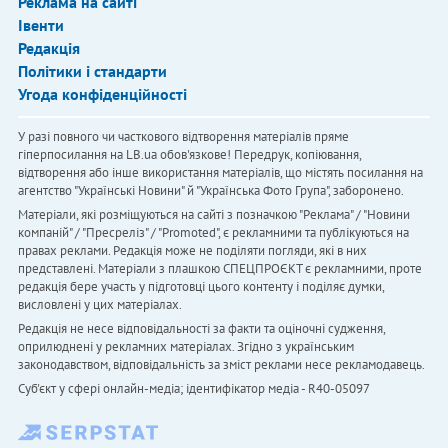
Реклама на сайті
Івенти
Редакція
Політики і стандарти
Угода конфіденційності
У разі повного чи часткового відтворення матеріалів пряме
гіперпосилання на LB.ua обов'язкове! Передрук, копіювання,
відтворення або інше використання матеріалів, що містять посилання на
агентство "Українськi Новини" й "Українська Фото Група", заборонено.
Матеріали, які розміщуються на сайті з позначкою "Реклама" / "Новини
компаній" / "Пресреліз" / "Promoted", є рекламними та публікуються на
правах реклами. Редакція може не поділяти погляди, які в них
представлені. Матеріали з плашкою СПЕЦПРОЄКТ є рекламними, проте
редакція бере участь у підготовці цього контенту і поділяє думки,
висловлені у цих матеріалах.
Редакція не несе відповідальності за факти та оціночні судження,
оприлюднені у рекламних матеріалах. Згідно з українським
законодавством, відповідальність за зміст реклами несе рекламодавець.
Cуб'єкт у сфері онлайн-медіа; ідентифікатор медіа - R40-05097