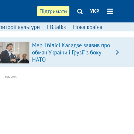
Підтримати
УКР
риторії культури
LB.talks
Нова країна
Мер Тбілісі Каладзе заявив про
обман України і Грузії з боку
НАТО
РЕКЛАМА