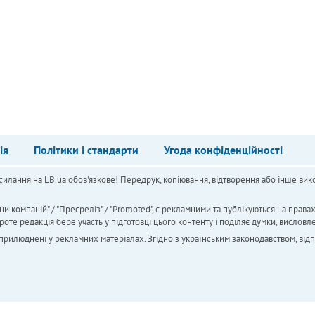
ія
Політики і стандарти
Угода конфіденційності
силання на LB.ua обов'язкове! Передрук, копіювання, відтворення або інше вико
ни компаній" / "Пресреліз" / "Promoted", є рекламними та публікуються на права
 редакція бере участь у підготовці цього контенту і поділяє думки, висловле
 оприлюднені у рекламних матеріалах. Згідно з українським законодавством, від