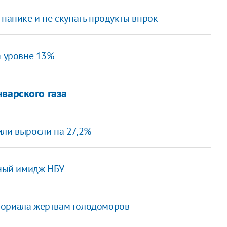
 панике и не скупать продукты впрок
а уровне 13%
варского газа
мли выросли на 27,2%
вный имидж НБУ
мориала жертвам голодоморов