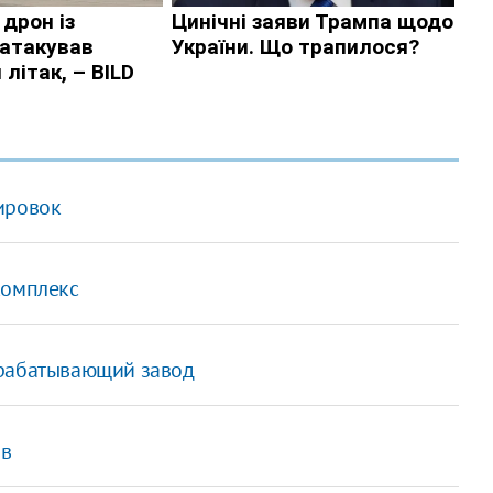
ировок
комплекс
ерабатывающий завод
ов