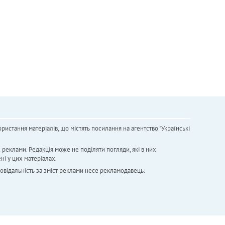
ристання матеріалів, що містять посилання на агентство "Українськi
х реклами. Редакція може не поділяти погляди, які в них
ні у цих матеріалах.
повідальність за зміст реклами несе рекламодавець.