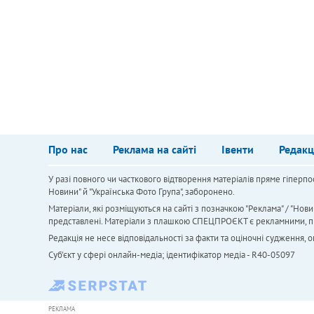
Про нас
Реклама на сайті
Івенти
Редакц
У разі повного чи часткового відтворення матеріалів пряме гіперпо
Новини" й "Українська Фото Група", заборонено.
Матеріали, які розміщуються на сайті з позначкою "Реклама" / "Нови
представлені. Матеріали з плашкою СПЕЦПРОЄКТ є рекламними, проте
Редакція не несе відповідальності за факти та оціночні судження,
Cуб'єкт у сфері онлайн-медіа; ідентифікатор медіа - R40-05097
РЕКЛАМА