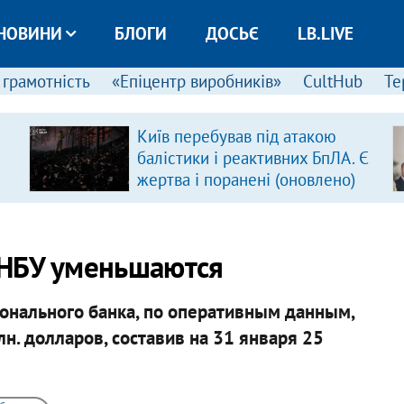
НОВИНИ
БЛОГИ
ДОСЬЄ
LB.LIVE
 грамотність
«Епіцентр виробників»
CultHub
Те
Київ перебував під атакою
балістики і реактивних БпЛА. Є
жертва і поранені (оновлено)
 НБУ уменьшаются
онального банка, по оперативным данным,
н. долларов, составив на 31 января 25