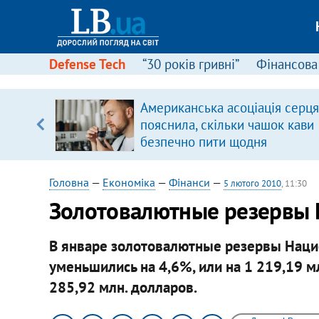
Defense Tech
“30 років гривні”
Фінансова
ового
Американська асоціація серця
ій
пояснила, скільки чашок кави
безпечно пити щодня
Головна
—
Економіка
—
Фінанси
—
5 лютого 2010
, 11:30
Золотовалютные резервы
В январе золотовалютные резервы Наци
уменьшились на 4,6%, или на 1 219,19 мл
285,92 млн. долларов.