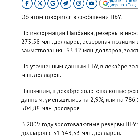
Додати LB.ua як
джерело в Googl
Об этом говорится в сообщении НБУ.
По информации Нацбанка, резервы в инос
273,58 млн. долларов, резервная позиция 
заимствования - 63,12 млн. долларов, золот
По уточненным данным НБУ, в декабре зо
млн. долларов.
Напомним, в декабре золотовалютные рез
данным, уменьшились на 2,9%, или на 786,
504,88 млн. долларов.
В 2009 году золотовалютные резервы НБУ у
долларов с 31 543,33 млн. долларов.