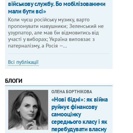
військову службу. Бо мобілізованими
мали бути всі»
Коли чуєш російську музику, варто
пропонувати навушники; Зеленський не
узурпатор, але мав би відмовитись від
участі у виборах; Україна виповзає з
патерналізму, а Росія —…
Всі публікації
БЛОГИ
ОЛЕНА БОРТНІКОВА
«Нові бідні»: як війна
руйнує фінансову
самооцінку
середнього класу і як
перебудувати власну