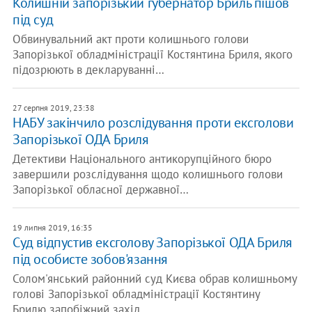
Колишній запорізький губернатор Бриль пішов
під суд
Обвинувальний акт проти колишнього голови
Запорізької обладміністрації Костянтина Бриля, якого
підозрюють в декларуванні…
27 серпня 2019, 23:38
НАБУ закінчило розслідування проти ексголови
Запорізької ОДА Бриля
Детективи Національного антикорупційного бюро
завершили розслідування щодо колишнього голови
Запорізької обласної державної…
19 липня 2019, 16:35
Суд відпустив ексголову Запорізької ОДА Бриля
під особисте зобов'язання
Солом'янський районний суд Києва обрав колишньому
голові Запорізької обладміністрації Костянтину
Брилю запобіжний захід…