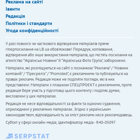
Реклама на сайті
Івенти
Редакція
Політики і стандарти
Угода конфіденційності
У разі повного чи часткового відтворення матеріалів пряме
гіперпосилання на LB.ua обов'язкове! Передрук, копіювання,
відтворення або інше використання матеріалів, що містять посилання на
агентство "Українськi Новини" й "Українська Фото Група", заборонено.
Матеріали, які розміщуються на сайті з позначкою "Реклама" / "Новини
компаній" / "Пресреліз" / "Promoted", є рекламними та публікуються на
правах реклами. Редакція може не поділяти погляди, які в них
представлені. Матеріали з плашкою СПЕЦПРОЄКТ є рекламними, проте
редакція бере участь у підготовці цього контенту і поділяє думки,
висловлені у цих матеріалах.
Редакція не несе відповідальності за факти та оціночні судження,
оприлюднені у рекламних матеріалах. Згідно з українським
законодавством, відповідальність за зміст реклами несе рекламодавець.
Cуб'єкт у сфері онлайн-медіа; ідентифікатор медіа - R40-05097