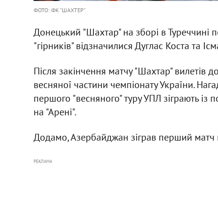
ФОТО: ФК "ШАХТЕР"
Донецький "Шахтар" на зборі в Туреччині пе
"гірників" відзначилися Дуглас Коста та Ісма
Після закінчення матчу "Шахтар" вилетів д
весняної частини чемпіонату України. Нагад
першого "весняного" туру УПЛ зіграють із п
на "Арені".
Додамо, Азербайджан зіграв перший матч п
РЕКЛАМА