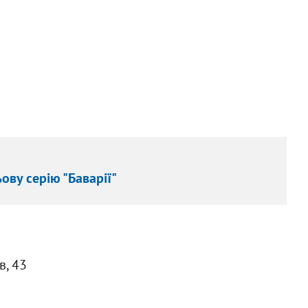
ву серію "Баварії"
в, 43