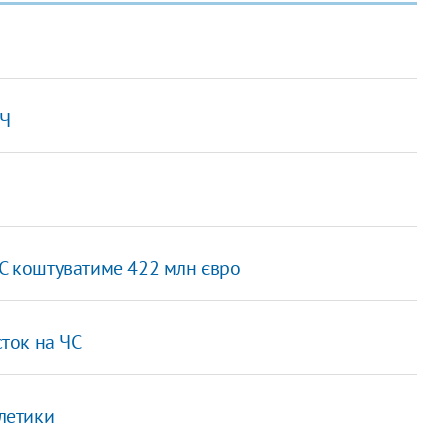
ЛЧ
МС коштуватиме 422 млн євро
сток на ЧС
тлетики