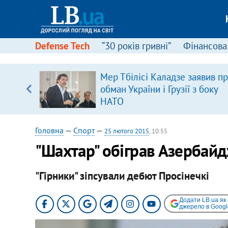
Defense Tech
“30 років гривні”
Фінансова
щодо
Мер Тбілісі Каладзе заявив п
 у
обман України і Грузії з боку
ої ходи
НАТО
Головна
—
Спорт
—
25 лютого 2015
, 10:55
"Шахтар" обіграв Азербайд
"Гірники" зіпсували дебют Просінечкі
Додати LB.ua як
джерело в Googl