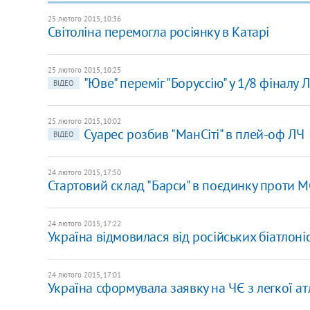
25 лютого 2015, 10:36
Світоліна перемогла росіянку в Катарі
25 лютого 2015, 10:25
"Юве" переміг "Боруссію" у 1/8 фіналу 
ВІДЕО
25 лютого 2015, 10:02
Суарес розбив "МанСіті" в плей-оф ЛЧ
ВІДЕО
24 лютого 2015, 17:50
Стартовий склад "Барси" в поєдинку проти 
24 лютого 2015, 17:22
Україна відмовилася від російських біатлоні
24 лютого 2015, 17:01
Україна сформувала заявку на ЧЄ з легкої а