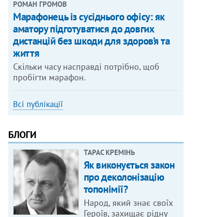
РОМАН ГРОМОВ
Марафонець із сусіднього офісу: як
аматору підготуватися до довгих
дистанцій без шкоди для здоров’я та
життя
Скільки часу насправді потрібно, щоб
пробігти марафон.
Всі публікації
БЛОГИ
ТАРАС КРЕМІНЬ
Як виконується закон
про деколонізацію
топонімії?
Народ, який знає своїх
Героїв, захищає рідну