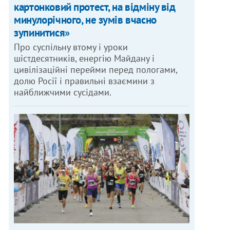
картонковий протест, на відміну від
минулорічного, не зумів вчасно
зупинитися»
Про суспільну втому і уроки
шістдесятників, енергію Майдану і
цивілізаційні перейми перед пологами,
долю Росії і правильні взаємини з
найближчими сусідами.