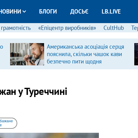
НОВИНИ
БЛОГИ
ДОСЬЄ
LB.LIVE
 грамотність
«Епіцентр виробників»
CultHub
Те
ро
Американська асоціація серця
пояснила, скільки чашок кави
безпечно пити щодня
жан у Туреччині
 бажане
e