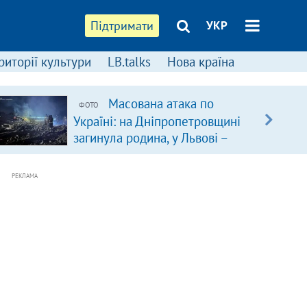
Підтримати
УКР
риторії культури
LB.talks
Нова країна
Масована атака по
ФОТО
Україні: на Дніпропетровщині
загинула родина, у Львові –
удар по багатоповерхівках
(доповнюється)
РЕКЛАМА