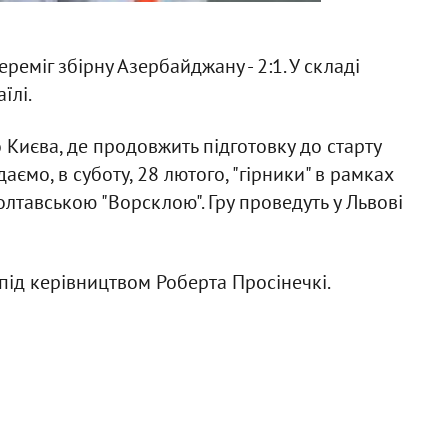
реміг збірну Азербайджану - 2:1. У складі
їлі.
о Києва, де продовжить підготовку до старту
аємо, в суботу, 28 лютого, "гірники" в рамках
олтавською "Ворсклою". Гру проведуть у Львові
ід керівництвом Роберта Просінечкі.