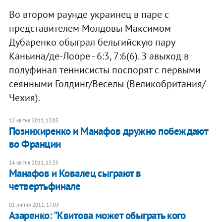
Во втором раунде украинец в паре с
представителем Молдовы Максимом
Дубаренко обыграл бельгийскую пару
Каньина/де-Лооре - 6:3, 7:6(6). З авыход в
полуфинал теннисисты поспорят с первыми
сеянными Голдинг/Веселы (Великобритания/
Чехия).
12 квітня 2011, 13:05
Познихиренко и Манафов дружно побеждают
во Франции
14 квітня 2011, 13:35
Манафов и Ковалец сыграют в
четвертьфинале
01 липня 2011, 17:03
Азаренко: "Квитова может обыграть кого