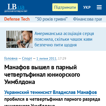
Підтримати
УКР
Defense Tech
“30 років гривні”
Фінансова грамо
Американська асоціація серця
пояснила, скільки чашок кави
безпечно пити щодня
Головна
—
Спорт
—
1 липня 2011
, 17:29
Манафов вышел в парный
четвертьфинал юниорского
Уимблдона
Украинский теннисист Владислав Манафов
пробился в четвертьфинал парного разряда
юниорского Уимблдона.