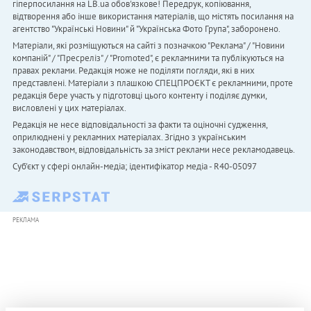
гіперпосилання на LB.ua обов'язкове! Передрук, копіювання,
відтворення або інше використання матеріалів, що містять посилання на
агентство "Українськi Новини" й "Українська Фото Група", заборонено.
Матеріали, які розміщуються на сайті з позначкою "Реклама" / "Новини
компаній" / "Пресреліз" / "Promoted", є рекламними та публікуються на
правах реклами. Редакція може не поділяти погляди, які в них
представлені. Матеріали з плашкою СПЕЦПРОЄКТ є рекламними, проте
редакція бере участь у підготовці цього контенту і поділяє думки,
висловлені у цих матеріалах.
Редакція не несе відповідальності за факти та оціночні судження,
оприлюднені у рекламних матеріалах. Згідно з українським
законодавством, відповідальність за зміст реклами несе рекламодавець.
Cуб'єкт у сфері онлайн-медіа; ідентифікатор медіа - R40-05097
РЕКЛАМА