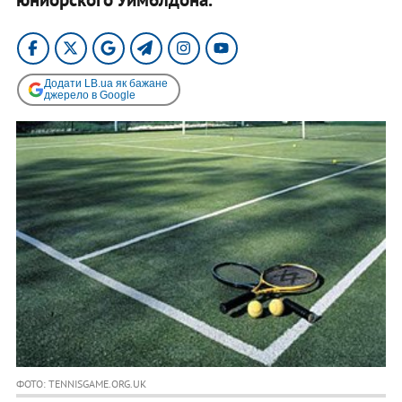
Додати LB.ua як бажане
джерело в Google
ФОТО: TENNISGAME.ORG.UK