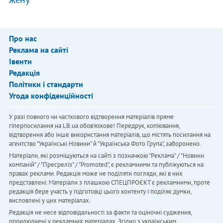
Про нас
Реклама на сайті
Івенти
Редакція
Політики і стандарти
Угода конфіденційності
У разі повного чи часткового відтворення матеріалів пряме
гіперпосилання на LB.ua обов'язкове! Передрук, копіювання,
відтворення або інше використання матеріалів, що містять посилання на
агентство "Українськi Новини" й "Українська Фото Група", заборонено.
Матеріали, які розміщуються на сайті з позначкою "Реклама" / "Новини
компаній" / "Пресреліз" / "Promoted", є рекламними та публікуються на
правах реклами. Редакція може не поділяти погляди, які в них
представлені. Матеріали з плашкою СПЕЦПРОЄКТ є рекламними, проте
редакція бере участь у підготовці цього контенту і поділяє думки,
висловлені у цих матеріалах.
Редакція не несе відповідальності за факти та оціночні судження,
оприлюднені у рекламних матеріалах. Згідно з українським