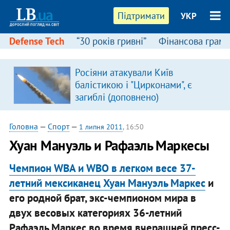
Підтримати
УКР
Defense Tech
“30 років гривні”
Фінансова грамо
:
Росіяни атакували Київ
балістикою і "Цирконами", є
загиблі (доповнено)
Головна
—
Спорт
—
1 липня 2011
, 16:50
Хуан Мануэль и Рафаэль Маркесы
Чемпион WBA и WBO в легком весе 37-
летний мексиканец Хуан Мануэль Маркес
и
его родной брат, экс-чемпионом мира в
двух весовых категориях 36-летний
Рафаэль Маркес во время вчерашней пресс-