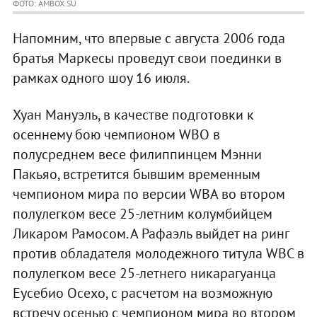
ФОТО: AMBOX.SU
Напомним, что впервые с августа 2006 года
братья Маркесы проведут свои поединки в
рамках одного шоу 16 июля.
Хуан Мануэль, в качестве подготовки к
осеннему бою чемпионом WBO в
полусреднем весе филиппинцем Мэнни
Пакьяо, встретится бывшим временным
чемпионом мира по версии WBA во втором
полулегком весе 25-летним колумбийцем
Ликаром Рамосом. А Рафаэль выйдет на ринг
против обладателя молодежного титула WBC в
полулегком весе 25-летнего никарагуанца
Еусебио Осехо, с расчетом на возможную
встречу осенью с чемпионом мира во втором