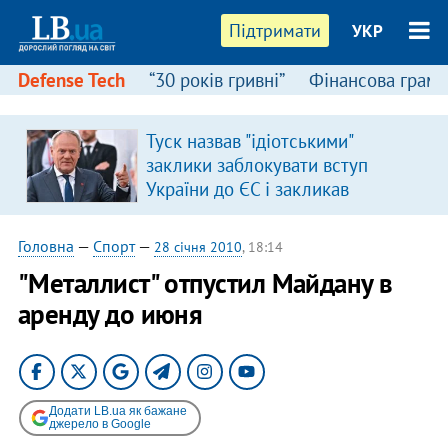
Підтримати
УКР
Defense Tech
“30 років гривні”
Фінансова грамо
Туск назвав "ідіотськими"
я
заклики заблокувати вступ
України до ЄС і закликав
припинити антиукраїнську
риторику
Головна
—
Спорт
—
28 січня 2010
, 18:14
"Металлист" отпустил Майдану в
аренду до июня
Додати LB.ua як бажане
джерело в Google