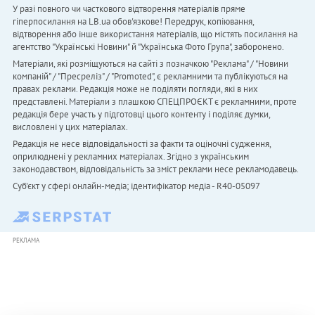
У разі повного чи часткового відтворення матеріалів пряме
гіперпосилання на LB.ua обов'язкове! Передрук, копіювання,
відтворення або інше використання матеріалів, що містять посилання на
агентство "Українськi Новини" й "Українська Фото Група", заборонено.
Матеріали, які розміщуються на сайті з позначкою "Реклама" / "Новини
компаній" / "Пресреліз" / "Promoted", є рекламними та публікуються на
правах реклами. Редакція може не поділяти погляди, які в них
представлені. Матеріали з плашкою СПЕЦПРОЄКТ є рекламними, проте
редакція бере участь у підготовці цього контенту і поділяє думки,
висловлені у цих матеріалах.
Редакція не несе відповідальності за факти та оціночні судження,
оприлюднені у рекламних матеріалах. Згідно з українським
законодавством, відповідальність за зміст реклами несе рекламодавець.
Cуб'єкт у сфері онлайн-медіа; ідентифікатор медіа - R40-05097
РЕКЛАМА