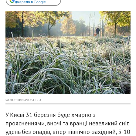
джерело в Google
ФОТО: SIBNOVOSTI.RU
У Києві 31 березня буде хмарно з
проясненнями, вночі та вранці невеликий сніг,
удень без опадів, вітер північно-західний, 5-10