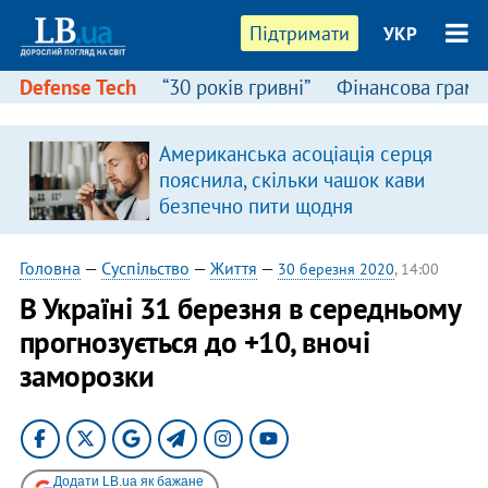
Підтримати
УКР
Defense Tech
“30 років гривні”
Фінансова грамо
Американська асоціація серця
пояснила, скільки чашок кави
безпечно пити щодня
Головна
—
Суспільство
—
Життя
—
30 березня 2020
, 14:00
В Україні 31 березня в середньому
прогнозується до +10, вночі
заморозки
Додати LB.ua як бажане