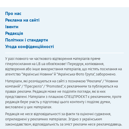
Про нас
Реклама на сайті
Івенти
Редакція
Політики і стандарти
Угода конфіденційності
У разі повного чи часткового відтворення матеріалів пряме
гіперпосилання на LB.ua обов'язкове! Передрук, копіювання,
відтворення або інше використання матеріалів, що містять посилання на
агентство "Українськi Новини" й "Українська Фото Група", заборонено.
Матеріали, які розміщуються на сайті з позначкою "Реклама" / "Новини
компаній" / "Пресреліз" / "Promoted", є рекламними та публікуються на
правах реклами. Редакція може не поділяти погляди, які в них
представлені. Матеріали з плашкою СПЕЦПРОЄКТ є рекламними, проте
редакція бере участь у підготовці цього контенту і поділяє думки,
висловлені у цих матеріалах.
Редакція не несе відповідальності за факти та оціночні судження,
оприлюднені у рекламних матеріалах. Згідно з українським
законодавством, відповідальність за зміст реклами несе рекламодавець.