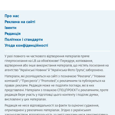
Про нас
Реклама на сайті
Івенти
Редакція
Політики і стандарти
Угода конфіденційності
У разі повного чи часткового відтворення матеріалів пряме
гіперпосилання на LB.ua обов'язкове! Передрук, копіювання,
відтворення або інше використання матеріалів, що містять посилання на
агентство "Українськi Новини" й "Українська Фото Група", заборонено.
Матеріали, які розміщуються на сайті з позначкою "Реклама" / "Новини
компаній" / "Пресреліз" / "Promoted", є рекламними та публікуються на
правах реклами. Редакція може не поділяти погляди, які в них
представлені. Матеріали з плашкою СПЕЦПРОЄКТ є рекламними, проте
редакція бере участь у підготовці цього контенту і поділяє думки,
висловлені у цих матеріалах.
Редакція не несе відповідальності за факти та оціночні судження,
оприлюднені у рекламних матеріалах. Згідно з українським
законодавством, відповідальність за зміст реклами несе рекламодавець.