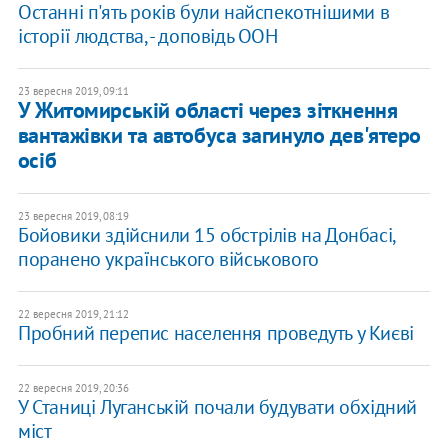
Останні п'ять років були найспекотнішими в
історії людства, - доповідь ООН
23 вересня 2019, 09:11
У Житомирській області через зіткнення
вантажівки та автобуса загинуло дев'ятеро
осіб
23 вересня 2019, 08:19
Бойовики здійснили 15 обстрілів на Донбасі,
поранено українського військового
22 вересня 2019, 21:12
Пробний перепис населення проведуть у Києві
22 вересня 2019, 20:36
У Станиці Луганській почали будувати обхідний
міст