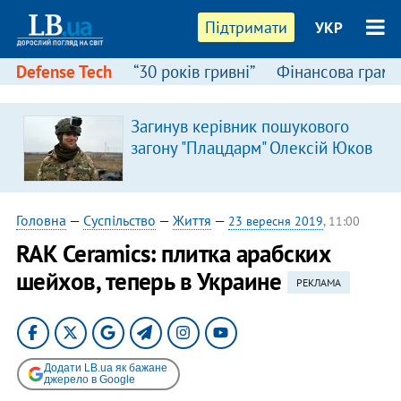
Підтримати
УКР
Defense Tech
“30 років гривні”
Фінансова грамо
Загинув керівник пошукового
загону "Плацдарм" Олексій Юков
Головна
—
Суспільство
—
Життя
—
23 вересня 2019
, 11:00
RAK Ceramics: плитка арабских
шейхов, теперь в Украине
РЕКЛАМА
Додати LB.ua як бажане
джерело в Google