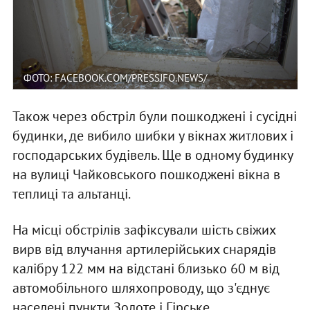
ФОТО: FACEBOOK.COM/PRESSJFO.NEWS/
Також через обстріл були пошкоджені і сусідні
будинки, де вибило шибки у вікнах житлових і
господарських будівель. Ще в одному будинку
на вулиці Чайковського пошкоджені вікна в
теплиці та альтанці.
На місці обстрілів зафіксували шість свіжих
вирв від влучання артилерійських снарядів
калібру 122 мм на відстані близько 60 м від
автомобільного шляхопроводу, що з'єднує
населені пункти Золоте і Гірське.