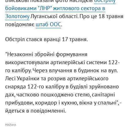
Військові показали фото наслідків
обстрілу
бойовиками "ЛНР" житлового сектора в
Золотому
Луганської області. Про це 18 травня
повідомляє
штаб ООС
.
Обстріл стався вранці 17 травня.
"Незаконні збройні формування
використовували артилерійські системи 122-
го калібру. Через влучання в будинок на вул.
Лесі Українки та розрив артилерійського
снаряда 122-го калібру в будівлі зруйновано
дах, частково пошкоджено стелю, санітарні
прибудови, коридор і кухню, вікна у спальні", -
йдеться в повідомленні.
РЕКЛАМА