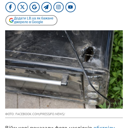
Додати LB.ua як бажане
джерело в Google
ФОТО: FACEBOOK.COM/PRESSJFO.NEWS/