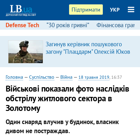
Підтримати
УКР
Defense Tech
“30 років гривні”
Фінансова грамо
Загинув керівник пошукового
загону "Плацдарм" Олексій Юков
Головна
—
Суспільство
—
Війна
—
18 травня 2019
, 16:37
Військові показали фото наслідків
обстрілу житлового сектора в
Золотому
Один снаряд влучив у будинок, власник
дивом не постраждав.