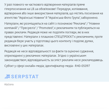
У разі повного чи часткового відтворення матеріалів пряме
гіперпосилання на LB.ua обов'язкове! Передрук, копіювання,
відтворення або інше використання матеріалів, що містять посилання на
агентство "Українськi Новини" й "Українська Фото Група", заборонено.
Матеріали, які розміщуються на сайті з позначкою "Реклама" / "Новини
компаній" / "Пресреліз" / "Promoted", є рекламними та публікуються на
правах реклами. Редакція може не поділяти погляди, які в них
представлені. Матеріали з плашкою СПЕЦПРОЄКТ є рекламними, проте
редакція бере участь у підготовці цього контенту і поділяє думки,
висловлені у цих матеріалах.
Редакція не несе відповідальності за факти та оціночні судження,
оприлюднені у рекламних матеріалах. Згідно з українським
законодавством, відповідальність за зміст реклами несе рекламодавець.
Cуб'єкт у сфері онлайн-медіа; ідентифікатор медіа - R40-05097
РЕКЛАМА