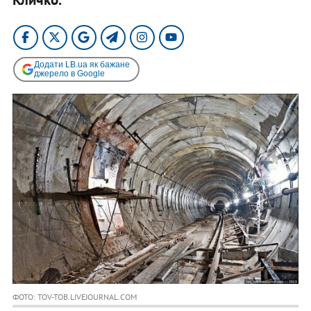
Додати LB.ua як бажане
джерело в Google
ФОТО: TOV-TOB.LIVEJOURNAL.COM