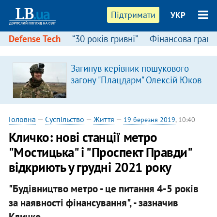
Підтримати
УКР
Defense Tech
“30 років гривні”
Фінансова грамо
Загинув керівник пошукового
загону "Плацдарм" Олексій Юков
Головна
—
Суспільство
—
Життя
—
19 березня 2019
, 10:40
Кличко: нові станції метро
"Мостицька" і "Проспект Правди"
відкриють у грудні 2021 року
"Будівництво метро - це питання 4-5 років
за наявності фінансування", - зазначив
Кличко.