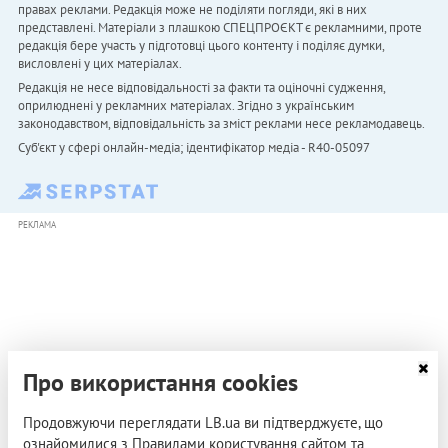
правах реклами. Редакція може не поділяти погляди, які в них
представлені. Матеріали з плашкою СПЕЦПРОЄКТ є рекламними, проте
редакція бере участь у підготовці цього контенту і поділяє думки,
висловлені у цих матеріалах.
Редакція не несе відповідальності за факти та оціночні судження,
оприлюднені у рекламних матеріалах. Згідно з українським
законодавством, відповідальність за зміст реклами несе рекламодавець.
Cуб'єкт у сфері онлайн-медіа; ідентифікатор медіа - R40-05097
РЕКЛАМА
Про використання cookies
Продовжуючи переглядати LB.ua ви підтверджуєте, що
ознайомилися з Правилами користування сайтом та