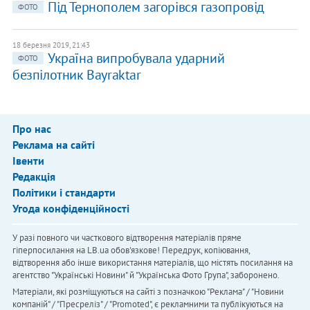
Під Тернополем загорівся газопровід
ФОТО
18 березня 2019, 21:43
Україна випробувала ударний
ФОТО
безпілотник Bayraktar
Про нас
Реклама на сайті
Івенти
Редакція
Політики і стандарти
Угода конфіденційності
У разі повного чи часткового відтворення матеріалів пряме
гіперпосилання на LB.ua обов'язкове! Передрук, копіювання,
відтворення або інше використання матеріалів, що містять посилання на
агентство "Українськi Новини" й "Українська Фото Група", заборонено.
Матеріали, які розміщуються на сайті з позначкою "Реклама" / "Новини
компаній" / "Пресреліз" / "Promoted", є рекламними та публікуються на