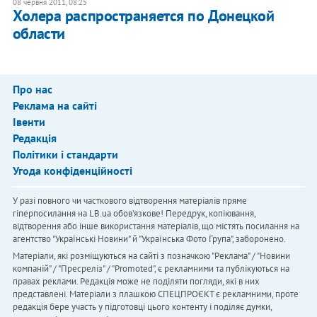
08 червня 2011, 08:25
Холера распространяется по Донецкой
области
Про нас
Реклама на сайті
Івенти
Редакція
Політики і стандарти
Угода конфіденційності
У разі повного чи часткового відтворення матеріалів пряме
гіперпосилання на LB.ua обов'язкове! Передрук, копіювання,
відтворення або інше використання матеріалів, що містять посилання на
агентство "Українськi Новини" й "Українська Фото Група", заборонено.
Матеріали, які розміщуються на сайті з позначкою "Реклама" / "Новини
компаній" / "Пресреліз" / "Promoted", є рекламними та публікуються на
правах реклами. Редакція може не поділяти погляди, які в них
представлені. Матеріали з плашкою СПЕЦПРОЄКТ є рекламними, проте
редакція бере участь у підготовці цього контенту і поділяє думки,