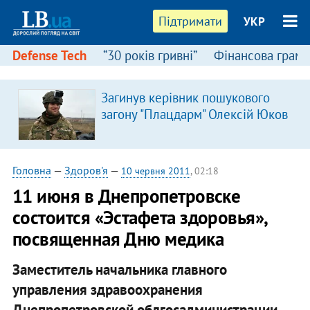
Підтримати
УКР
Defense Tech
“30 років гривні”
Фінансова грамо
Загинув керівник пошукового
загону "Плацдарм" Олексій Юков
Головна
—
Здоров'я
—
10 червня 2011
, 02:18
11 июня в Днепропетровске
состоится «Эстафета здоровья»,
посвященная Дню медика
Заместитель начальника главного
управления здравоохранения
Днепропетровской облгосадминистрации