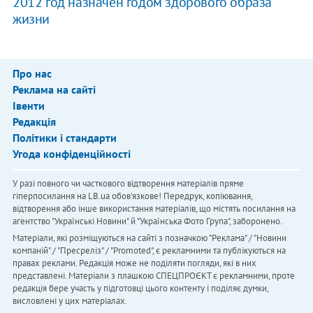
2012 год назначен годом здорового образа
жизни
Про нас
Реклама на сайті
Івенти
Редакція
Політики і стандарти
Угода конфіденційності
У разі повного чи часткового відтворення матеріалів пряме
гіперпосилання на LB.ua обов'язкове! Передрук, копіювання,
відтворення або інше використання матеріалів, що містять посилання на
агентство "Українськi Новини" й "Українська Фото Група", заборонено.
Матеріали, які розміщуються на сайті з позначкою "Реклама" / "Новини
компаній" / "Пресреліз" / "Promoted", є рекламними та публікуються на
правах реклами. Редакція може не поділяти погляди, які в них
представлені. Матеріали з плашкою СПЕЦПРОЄКТ є рекламними, проте
редакція бере участь у підготовці цього контенту і поділяє думки,
висловлені у цих матеріалах.