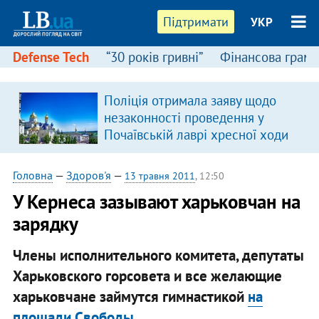
Підтримати
УКР
Defense Tech
“30 років гривні”
Фінансова грамо
Поліція отримала заяву щодо
незаконності проведення у
Почаївській лаврі хресної ходи
Головна
—
Здоров'я
—
13 травня 2011
, 12:50
У Кернеса зазывают харьковчан на
зарядку
Члены исполнительного комитета, депутаты
Харьковского горсовета и все желающие
харьковчане займутся гимнастикой
на
площади Свободы.