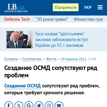
Підтримати
УКР
Defense Tech
“30 років гривні”
Фінансова грамо
:
Туск назвав "ідіотськими"
заклики заблокувати вступ
України до ЄС і закликав
припинити антиукраїнську
риторику
Головна
—
Суспільство
—
Життя
—
29 березня 2011
, 11:40
Созданию ОСМД​ сопутствуют ряд
проблем
Созданию ОСМД
сопутствуют ряд проблем,
которые требуют срочного решения.