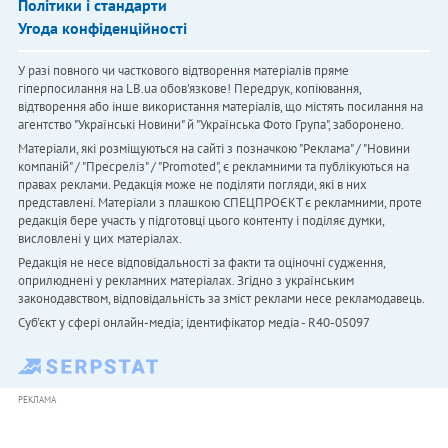
Політики і стандарти
Угода конфіденційності
У разі повного чи часткового відтворення матеріалів пряме
гіперпосилання на LB.ua обов'язкове! Передрук, копіювання,
відтворення або інше використання матеріалів, що містять посилання на
агентство "Українськi Новини" й "Українська Фото Група", заборонено.
Матеріали, які розміщуються на сайті з позначкою "Реклама" / "Новини
компаній" / "Пресреліз" / "Promoted", є рекламними та публікуються на
правах реклами. Редакція може не поділяти погляди, які в них
представлені. Матеріали з плашкою СПЕЦПРОЄКТ є рекламними, проте
редакція бере участь у підготовці цього контенту і поділяє думки,
висловлені у цих матеріалах.
Редакція не несе відповідальності за факти та оціночні судження,
оприлюднені у рекламних матеріалах. Згідно з українським
законодавством, відповідальність за зміст реклами несе рекламодавець.
Cуб'єкт у сфері онлайн-медіа; ідентифікатор медіа - R40-05097
РЕКЛАМА