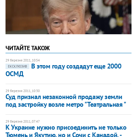
ЧИТАЙТЕ ТАКОЖ
29 березня 2011, 10:54
В этом году создадут еще 2000
ЕКСКЛЮЗИВ
ОСМД
29 березня 2011, 10:30
Суд признал незаконной продажу земли
под застройку возле метро "Театральная "
29 березня 2011, 07:47
К Украине нужно присоединить не только
Тюмень и Якутию, но и Сочи с Канадой, -