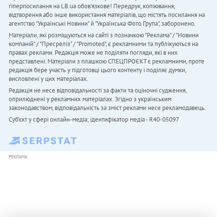
гіперпосилання на LB.ua обов'язкове! Передрук, копіювання,
відтворення або інше використання матеріалів, що містять посилання на
агентство "Українськi Новини" й "Українська Фото Група", заборонено.
Матеріали, які розміщуються на сайті з позначкою "Реклама" / "Новини
компаній" / "Пресреліз" / "Promoted", є рекламними та публікуються на
правах реклами. Редакція може не поділяти погляди, які в них
представлені. Матеріали з плашкою СПЕЦПРОЄКТ є рекламними, проте
редакція бере участь у підготовці цього контенту і поділяє думки,
висловлені у цих матеріалах.
Редакція не несе відповідальності за факти та оціночні судження,
оприлюднені у рекламних матеріалах. Згідно з українським
законодавством, відповідальність за зміст реклами несе рекламодавець.
Cуб'єкт у сфері онлайн-медіа; ідентифікатор медіа - R40-05097
РЕКЛАМА