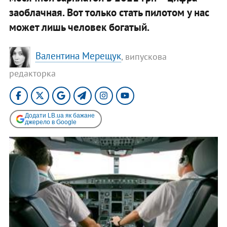
заоблачная. Вот только стать пилотом у нас
может лишь человек богатый.
Валентина Мерещук
, випускова
редакторка
Додати LB.ua як бажане
джерело в Google