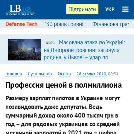
Підтримати
УКР
Defense Tech
“30 років гривні”
Фінансова грамо
Масована атака по Україні:
ФОТО
на Дніпропетровщині загинула
родина, у Львові – удар по
багатоповерхівках
(доповнюється)
Головна
—
Суспільство
—
Освіта
—
28 серпня 2010
, 00:54
Профессия ценой в полмиллиона
Размеру зарплат пилотов в Украине могут
позавидовать даже депутаты. Ведь
суммарный доход около 400 тысяч грн в
год – для рядовых украинцев со средней
месячной зарплатой в 2021 грн – цифра