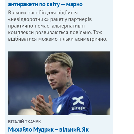
антиракети по світу — марно
Вільних засобів для відбиття
«невідворотних» ракет у партнерів
практично немає, альтернативні
комплекси розвиваються повільно. Тож
відбиватися можемо тільки асиметрично.
ВІТАЛІЙ ТКАЧУК
Михайло Мудрик – вільний. Як