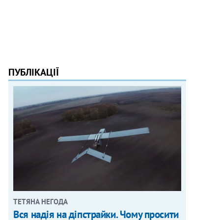
ПУБЛІКАЦІЇ
ТЕТЯНА НЕГОДА
Вся надія на діпстрайки. Чому просити