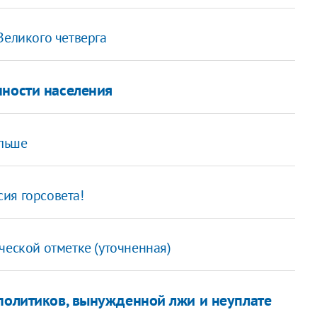
Великого четверга
нности населения
ольше
сия горсовета!
ческой отметке (уточненная)
 политиков, вынужденной лжи и неуплате