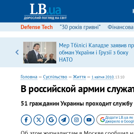
Defense Tech
“30 років гривні”
Фінансова
ою
Мер Тбілісі Каладзе заявив п
пЛА. Є
обман України і Грузії з боку
лено)
НАТО
Головна
—
Суспільство
—
Життя
—
1 квітня 2010
, 13:10
В российской армии служа
51 гражданин Украины проходит службу 
Додати LB.ua як
джерело в Googl
Об этом журналистам в Москве сообщил н