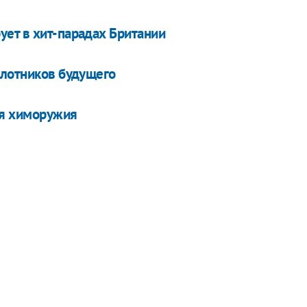
ет в хит-парадах Британии
илотников будущего
я химоружия