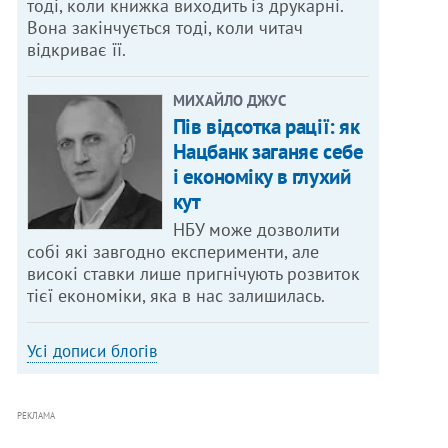
тоді, коли книжка виходить із друкарні.
Вона закінчується тоді, коли читач
відкриває її.
МИХАЙЛО ДЖУС
Пів відсотка рації: як
Нацбанк заганяє себе
і економіку в глухий
кут
НБУ може дозволити
собі які завгодно експерименти, але
високі ставки лише пригнічують розвиток
тієї економіки, яка в нас залишилась.
Усі дописи блогів
РЕКЛАМА