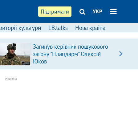
Підтримати
УКР
риторії культури
LB.talks
Нова країна
Загинув керівник пошукового
загону "Плацдарм" Олексій
Юков
РЕКЛАМА