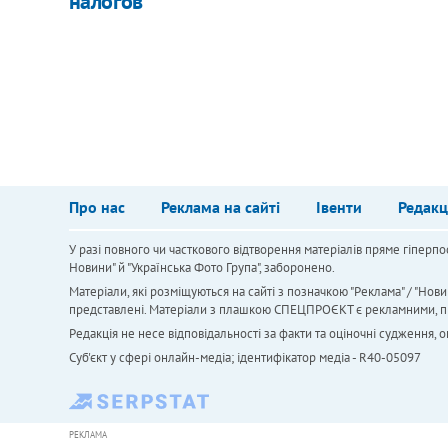
налогов
Про нас
Реклама на сайті
Івенти
Редакц
У разі повного чи часткового відтворення матеріалів пряме гіперпо
Новини" й "Українська Фото Група", заборонено.
Матеріали, які розміщуються на сайті з позначкою "Реклама" / "Нови
представлені. Матеріали з плашкою СПЕЦПРОЄКТ є рекламними, проте
Редакція не несе відповідальності за факти та оціночні судження,
Cуб'єкт у сфері онлайн-медіа; ідентифікатор медіа - R40-05097
РЕКЛАМА