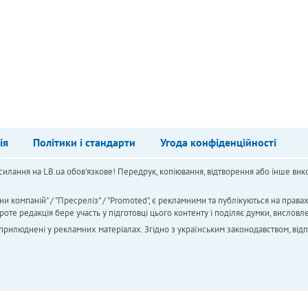
ія
Політики і стандарти
Угода конфіденційності
силання на LB.ua обов'язкове! Передрук, копіювання, відтворення або інше вико
ни компаній" / "Пресреліз" / "Promoted", є рекламними та публікуються на права
 редакція бере участь у підготовці цього контенту і поділяє думки, висловле
 оприлюднені у рекламних матеріалах. Згідно з українським законодавством, від