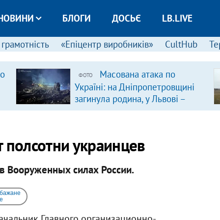
НОВИНИ
БЛОГИ
ДОСЬЄ
LB.LIVE
 грамотність
«Епіцентр виробників»
CultHub
Те
ро
Масована атака по
ФОТО
Україні: на Дніпропетровщині
загинула родина, у Львові –
удар по багатоповерхівках
(доповнюється)
т полсотни украинцев
в Вооруженных силах России.
 бажане
e
ачальник Главного организационно-