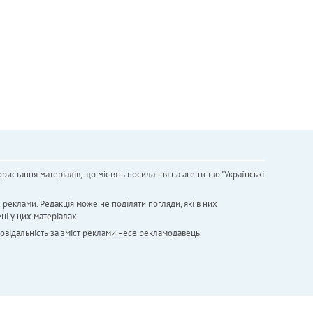
ристання матеріалів, що містять посилання на агентство "Українськi
х реклами. Редакція може не поділяти погляди, які в них
ні у цих матеріалах.
повідальність за зміст реклами несе рекламодавець.