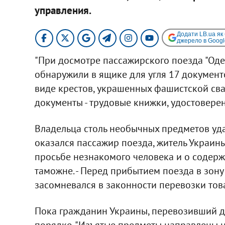
управления.
Додати LB.ua як
джерело в Googl
"При досмотре пассажирского поезда "Од
обнаружили в ящике для угля 17 документ
виде крестов, украшенных фашистской свас
документы - трудовые книжки, удостовере
Владельца столь необычных предметов уда
оказался пассажир поезда, житель Украины
просьбе незнакомого человека и о содерж
таможне. - Перед прибытием поезда в зон
засомневался в законности перевозки това
Пока гражданин Украины, перевозивший 
порядке. "Изъятые предметы направлены на