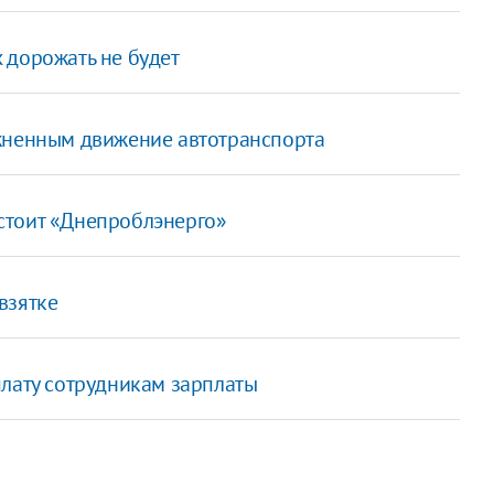
 дорожать не будет
ожненным движение автотранспорта
стоит «Днепроблэнерго»
взятке
плату сотрудникам зарплаты