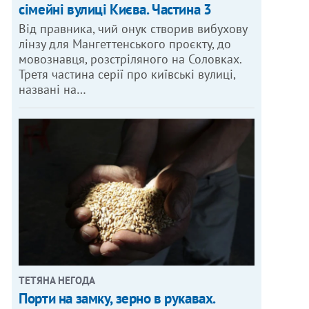
сімейні вулиці Києва. Частина 3
Від правника, чий онук створив вибухову
лінзу для Мангеттенського проєкту, до
мовознавця, розстріляного на Соловках.
Третя частина серії про київські вулиці,
названі на…
ТЕТЯНА НЕГОДА
Порти на замку, зерно в рукавах.