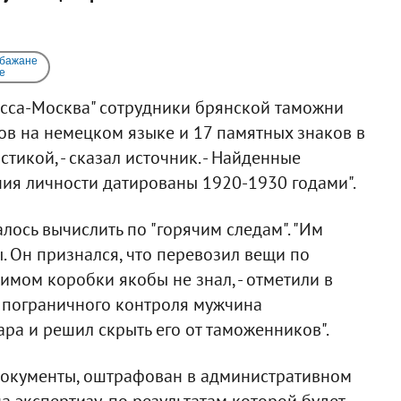
 бажане
e
есса-Москва" сотрудники брянской таможни
ов на немецком языке и 17 памятных знаков в
тикой, - сказал источник. - Найденные
ния личности датированы 1920-1930 годами".
лось вычислить по "горячим следам". "Им
. Он признался, что перевозил вещи по
имом коробки якобы не знал, - отметили в
у пограничного контроля мужчина
ра и решил скрыть его от таможенников".
документы, оштрафован в административном
 экспертизу, по результатам которой будет