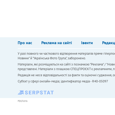
Про нас
Реклама на сайті
Івенти
Редакц
У разі повного чи часткового відтворення матеріалів пряме гіперпо
Новини" й "Українська Фото Група", заборонено.
Матеріали, які розміщуються на сайті з позначкою "Реклама" / "Нови
представлені. Матеріали з плашкою СПЕЦПРОЄКТ є рекламними, проте
Редакція не несе відповідальності за факти та оціночні судження,
Cуб'єкт у сфері онлайн-медіа; ідентифікатор медіа - R40-05097
РЕКЛАМА