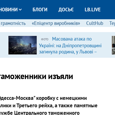
НОВИНИ
БЛОГИ
ДОСЬЄ
LB.LIVE
 грамотність
«Епіцентр виробників»
CultHub
Те
Масована атака по
ФОТО
Україні: на Дніпропетровщині
загинула родина, у Львові –
удар по багатоповерхівках
(доповнюється)
 таможенники изъяли
Одесса-Москва" коробку с немецкими
ики и Третьего рейха, а также памятные
-службе Центрального таможенного