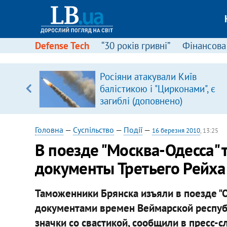
Defense Tech
“30 років гривні”
Фінансова
Росіяни атакували Київ
 часів
балістикою і "Цирконами", є
загиблі (доповнено)
Головна
—
Суспільство
—
Події
—
16 березня 2010
, 13:25
В поезде "Москва-Одесса"
документы Третьего Рейха
Таможенники Брянска изъяли в поезде "
документами времен Веймарской республ
значки со свастикой, сообщили в пресс