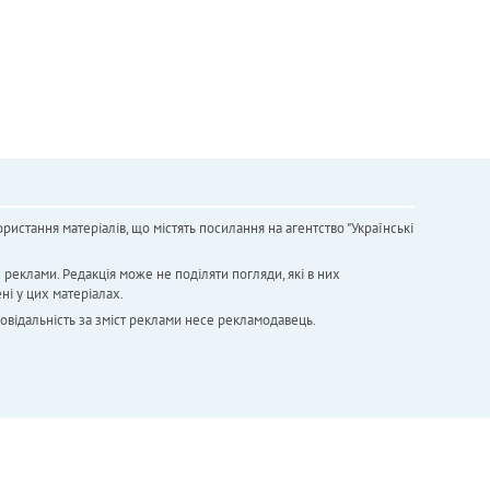
ристання матеріалів, що містять посилання на агентство "Українськi
х реклами. Редакція може не поділяти погляди, які в них
ні у цих матеріалах.
повідальність за зміст реклами несе рекламодавець.