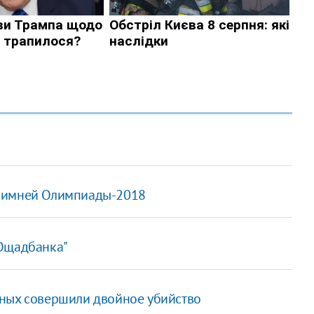
 зимней Олимпиады-2018
"Ощадбанка"
тных совершили двойное убийство