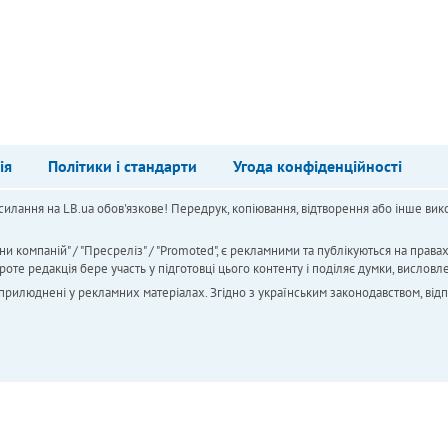
ія
Політики і стандарти
Угода конфіденційності
силання на LB.ua обов'язкове! Передрук, копіювання, відтворення або інше вико
ни компаній" / "Пресреліз" / "Promoted", є рекламними та публікуються на права
 редакція бере участь у підготовці цього контенту і поділяє думки, висловле
 оприлюднені у рекламних матеріалах. Згідно з українським законодавством, від