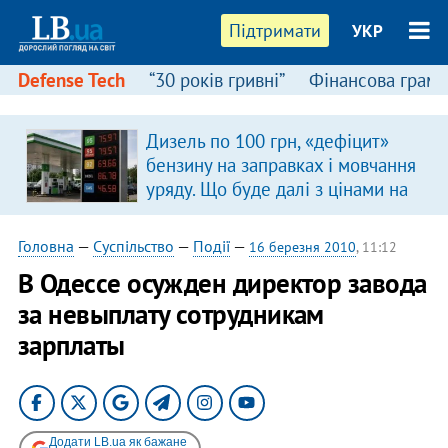
Підтримати
УКР
Defense Tech
“30 років гривні”
Фінансова грамо
Дизель по 100 грн, «дефіцит»
бензину на заправках і мовчання
уряду. Що буде далі з цінами на
пальне?
Головна
—
Суспільство
—
Події
—
16 березня 2010
, 11:12
В Одессе осужден директор завода
за невыплату сотрудникам
зарплаты
Додати LB.ua як бажане