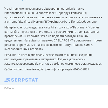
У разі повного чи часткового відтворення матеріалів пряме
гіперпосилання на LB.ua обов'язкове! Передрук, копіювання,
відтворення або інше використання матеріалів, що містять посилання на
агентство "Українськi Новини" й "Українська Фото Група", заборонено.
Матеріали, які розміщуються на сайті з позначкою "Реклама" / "Новини
компаній" / "Пресреліз" / "Promoted", є рекламними та публікуються на
правах реклами. Редакція може не поділяти погляди, які в них
представлені. Матеріали з плашкою СПЕЦПРОЄКТ є рекламними, проте
редакція бере участь у підготовці цього контенту і поділяє думки,
висловлені у цих матеріалах.
Редакція не несе відповідальності за факти та оціночні судження,
оприлюднені у рекламних матеріалах. Згідно з українським
законодавством, відповідальність за зміст реклами несе рекламодавець.
Cуб'єкт у сфері онлайн-медіа; ідентифікатор медіа - R40-05097
РЕКЛАМА