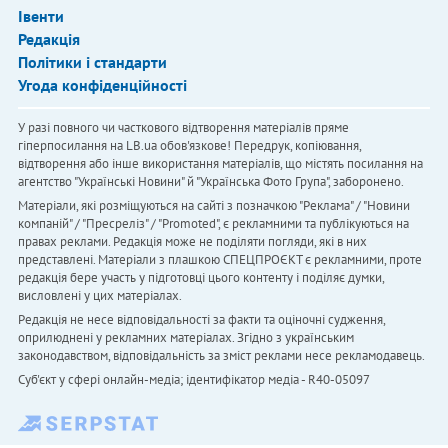
Івенти
Редакція
Політики і стандарти
Угода конфіденційності
У разі повного чи часткового відтворення матеріалів пряме
гіперпосилання на LB.ua обов'язкове! Передрук, копіювання,
відтворення або інше використання матеріалів, що містять посилання на
агентство "Українськi Новини" й "Українська Фото Група", заборонено.
Матеріали, які розміщуються на сайті з позначкою "Реклама" / "Новини
компаній" / "Пресреліз" / "Promoted", є рекламними та публікуються на
правах реклами. Редакція може не поділяти погляди, які в них
представлені. Матеріали з плашкою СПЕЦПРОЄКТ є рекламними, проте
редакція бере участь у підготовці цього контенту і поділяє думки,
висловлені у цих матеріалах.
Редакція не несе відповідальності за факти та оціночні судження,
оприлюднені у рекламних матеріалах. Згідно з українським
законодавством, відповідальність за зміст реклами несе рекламодавець.
Cуб'єкт у сфері онлайн-медіа; ідентифікатор медіа - R40-05097