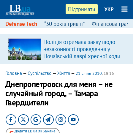
Підтримати
УКР
Defense Tech
“30 років гривні”
Фінансова грамо
Поліція отримала заяву щодо
я
незаконності проведення у
Почаївській лаврі хресної ходи
Головна
—
Суспільство
—
Життя
—
21 січня 2010
, 18:16
Днепропетровск для меня – не
случайный город, – Тамара
Гвердцители
Додати LB.ua як бажане