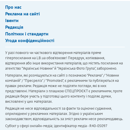
Про нас
Реклама на сайті
Івенти
Редакція
Політики і стандарти
Угода конфіденційності
У разі повного чи часткового відтворення матеріалів пряме
гіперпосилання на LB.ua обов'язкове! Передрук, копіювання,
відтворення або інше використання матеріалів, що містять посилання на
агентство "Українськi Новини" й "Українська Фото Група", заборонено.
Матеріали, які розміщуються на сайті з позначкою "Реклама" / "Новини
компаній" / "Пресреліз" / "Promoted", є рекламними та публікуються на
правах реклами. Редакція може не поділяти погляди, які в них
представлені. Матеріали з плашкою СПЕЦПРОЄКТ є рекламними, проте
редакція бере участь у підготовці цього контенту і поділяє думки,
висловлені у цих матеріалах.
Редакція не несе відповідальності за факти та оціночні судження,
оприлюднені у рекламних матеріалах. Згідно з українським
законодавством, відповідальність за зміст реклами несе рекламодавець.
Cуб'єкт у сфері онлайн-медіа; ідентифікатор медіа - R40-05097