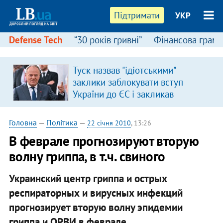
Підтримати
УКР
Defense Tech
“30 років гривні”
Фінансова грамо
Туск назвав "ідіотськими"
заклики заблокувати вступ
України до ЄС і закликав
припинити антиукраїнську
риторику
Головна
—
Політика
—
22 січня 2010
, 13:26
В феврале прогнозируют вторую
волну гриппа, в т.ч. свиного
Украинский центр гриппа и острых
респираторных и вирусных инфекций
прогнозирует вторую волну эпидемии
гриппа и ОРВИ в феврале.