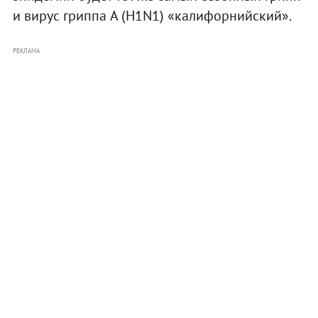
и вирус гриппа A (H1N1) «калифорнийский».
РЕКЛАМА