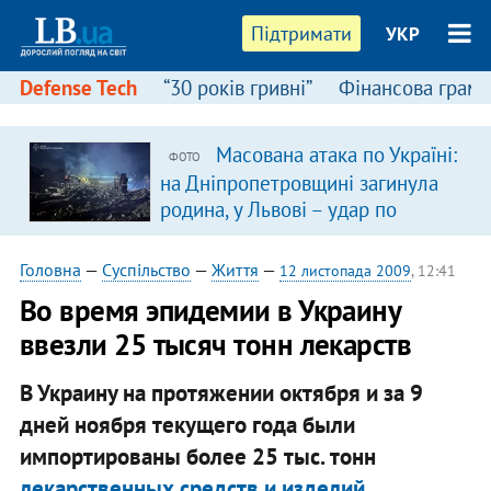
Підтримати
УКР
Defense Tech
“30 років гривні”
Фінансова грамо
Масована атака по Україні:
ФОТО
на Дніпропетровщині загинула
родина, у Львові – удар по
багатоповерхівках
(доповнюється)
Головна
—
Суспільство
—
Життя
—
12 листопада 2009
, 12:41
Во время эпидемии в Украину
ввезли 25 тысяч тонн лекарств
В Украину на протяжении октября и за 9
дней ноября текущего года были
импортированы более 25 тыс. тонн
лекарственных средств и изделий