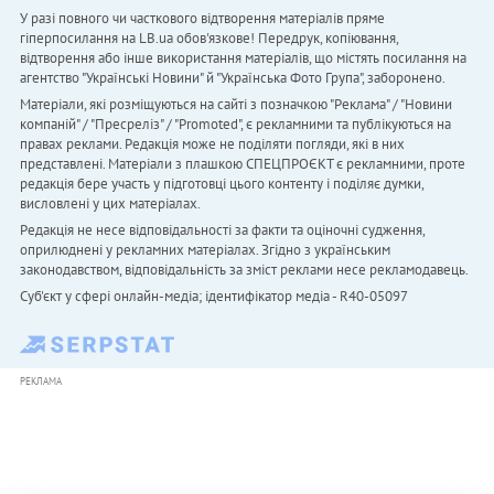
У разі повного чи часткового відтворення матеріалів пряме
гіперпосилання на LB.ua обов'язкове! Передрук, копіювання,
відтворення або інше використання матеріалів, що містять посилання на
агентство "Українськi Новини" й "Українська Фото Група", заборонено.
Матеріали, які розміщуються на сайті з позначкою "Реклама" / "Новини
компаній" / "Пресреліз" / "Promoted", є рекламними та публікуються на
правах реклами. Редакція може не поділяти погляди, які в них
представлені. Матеріали з плашкою СПЕЦПРОЄКТ є рекламними, проте
редакція бере участь у підготовці цього контенту і поділяє думки,
висловлені у цих матеріалах.
Редакція не несе відповідальності за факти та оціночні судження,
оприлюднені у рекламних матеріалах. Згідно з українським
законодавством, відповідальність за зміст реклами несе рекламодавець.
Cуб'єкт у сфері онлайн-медіа; ідентифікатор медіа - R40-05097
РЕКЛАМА