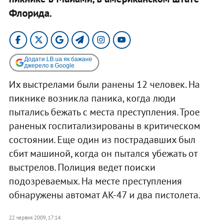
Флорида.
Додати LB.ua як бажане
джерело в Google
Их выстрелами были ранены 12 человек. На
пикнике возникла паника, когда люди
пытались бежать с места преступления. Трое
раненых госпитализированы в критическом
состоянии. Еще один из пострадавших был
сбит машиной, когда он пытался убежать от
выстрелов. Полиция ведет поиски
подозреваемых. На месте преступления
обнаружены автомат AK-47 и два пистолета.
22 червня 2009, 17:14