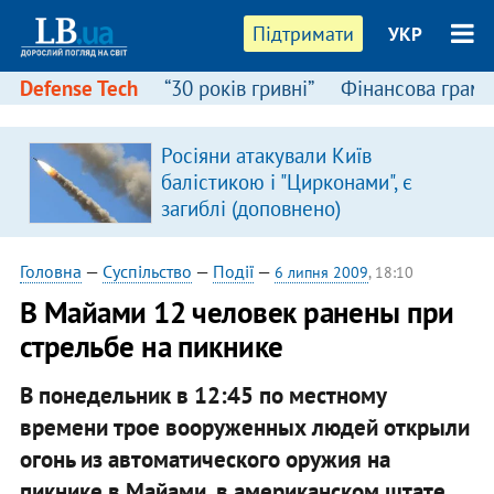
Підтримати
УКР
Defense Tech
“30 років гривні”
Фінансова грамо
Росіяни атакували Київ
в
балістикою і "Цирконами", є
загиблі (доповнено)
Головна
—
Суспільство
—
Події
—
6 липня 2009
, 18:10
В Майами 12 человек ранены при
стрельбе на пикнике
В понедельник в 12:45 по местному
времени трое вооруженных людей открыли
огонь из автоматического оружия на
пикнике в Майами, в американском штате