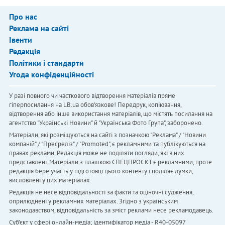
Про нас
Реклама на сайті
Івенти
Редакція
Політики і стандарти
Угода конфіденційності
У разі повного чи часткового відтворення матеріалів пряме
гіперпосилання на LB.ua обов'язкове! Передрук, копіювання,
відтворення або інше використання матеріалів, що містять посилання на
агентство "Українськi Новини" й "Українська Фото Група", заборонено.
Матеріали, які розміщуються на сайті з позначкою "Реклама" / "Новини
компаній" / "Пресреліз" / "Promoted", є рекламними та публікуються на
правах реклами. Редакція може не поділяти погляди, які в них
представлені. Матеріали з плашкою СПЕЦПРОЄКТ є рекламними, проте
редакція бере участь у підготовці цього контенту і поділяє думки,
висловлені у цих матеріалах.
Редакція не несе відповідальності за факти та оціночні судження,
оприлюднені у рекламних матеріалах. Згідно з українським
законодавством, відповідальність за зміст реклами несе рекламодавець.
Cуб'єкт у сфері онлайн-медіа; ідентифікатор медіа - R40-05097