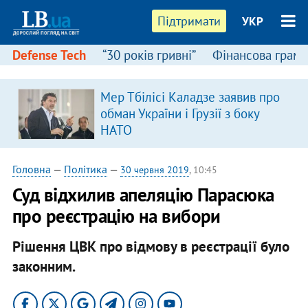
Підтримати
УКР
Defense Tech
“30 років гривні”
Фінансова грамо
Мер Тбілісі Каладзе заявив про
я
обман України і Грузії з боку
НАТО
Головна
—
Політика
—
30 червня 2019
, 10:45
Суд відхилив апеляцію Парасюка
про реєстрацію на вибори
Рішення ЦВК про відмову в реєстрації було
законним.