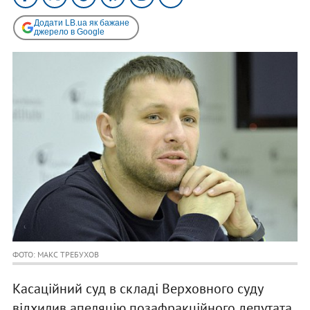
Додати LB.ua як бажане
джерело в Google
ФОТО: МАКС ТРЕБУХОВ
Касаційний суд в складі Верховного суду
відхилив апеляцію позафракційного депутата