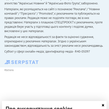
агентство "Українськi Новини" й "Українська Фото Група", заборонено.
Матеріали, які розміщуються на сайті з позначкою "Реклама" / "Новини
компаній" / "Пресреліз" / "Promoted", є рекламними та публікуються на
правах реклами. Редакція може не поділяти погляди, які в них
представлені. Матеріали з плашкою СПЕЦПРОЄКТ є рекламними, проте
редакція бере участь у підготовці цього контенту і поділяє думки,
висловлені у цих матеріалах.
Редакція не несе відповідальності за факти та оціночні судження,
оприлюднені у рекламних матеріалах. Згідно з українським
законодавством, відповідальність за зміст реклами несе рекламодавець.
Cуб'єкт у сфері онлайн-медіа; ідентифікатор медіа - R40-05097
РЕКЛАМА
Про використання cookies