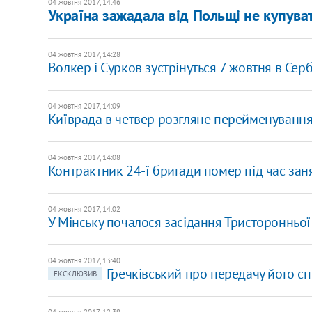
04 жовтня 2017, 14:46
Україна зажадала від Польщі не купуват
04 жовтня 2017, 14:28
Волкер і Сурков зустрінуться 7 жовтня в Серб
04 жовтня 2017, 14:09
Київрада в четвер розгляне перейменуванн
04 жовтня 2017, 14:08
Контрактник 24-ї бригади помер під час заня
04 жовтня 2017, 14:02
У Мінську почалося засідання Тристоронньої
04 жовтня 2017, 13:40
Гречківський про передачу його сп
ЕКСКЛЮЗИВ
04 жовтня 2017, 12:39