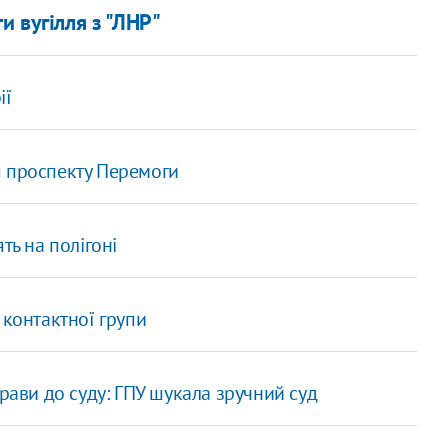
и вугілля з "ЛНР"
ії
я проспекту Перемоги
ть на полігоні
 контактної групи
рави до суду: ГПУ шукала зручний суд