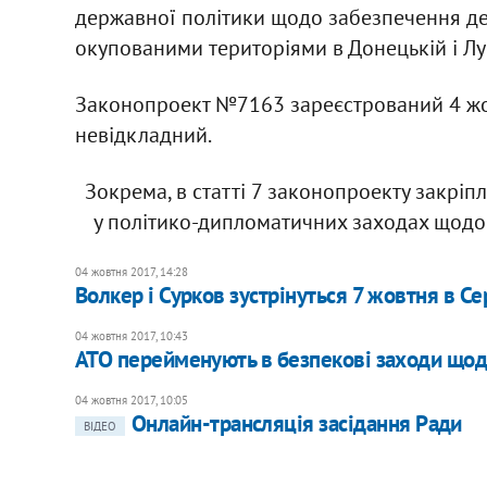
державної політики щодо забезпечення де
окупованими територіями в Донецькій і Луг
Законопроект №7163 зареєстрований 4 жо
невідкладний.
Зокрема, в статті 7 законопроекту закрі
у політико-дипломатичних заходах щодо в
04 жовтня 2017, 14:28
Волкер і Сурков зустрінуться 7 жовтня в Се
04 жовтня 2017, 10:43
АТО перейменують в безпекові заходи щод
04 жовтня 2017, 10:05
Онлайн-трансляція засідання Ради
ВІДЕО