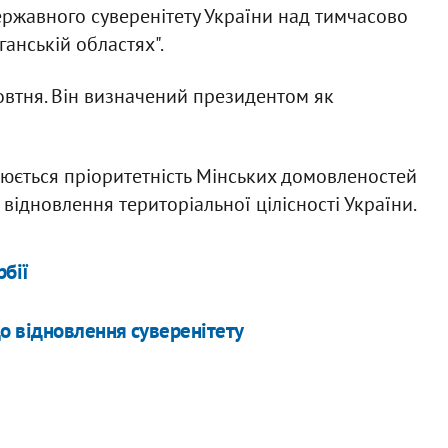
ржавного суверенітету України над тимчасово
анській областях".
втня. Він визначений президентом як
плюється пріоритетність Мінських домовленостей
ідновлення територіальної цілісності України.
рбії
о відновлення суверенітету