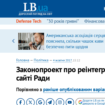
Defense Tech
“30 років гривні”
Фінансова
Американська асоціація серця
уп
пояснила, скільки чашок кави
безпечно пити щодня
ку
Головна
—
Політика
—
4 жовтня 2017
, 15:12
Законопроект про реінтегр
сайті Ради
Порівняно з
раніше опублікованим варі
Додати LB.ua як
джерело в Googl