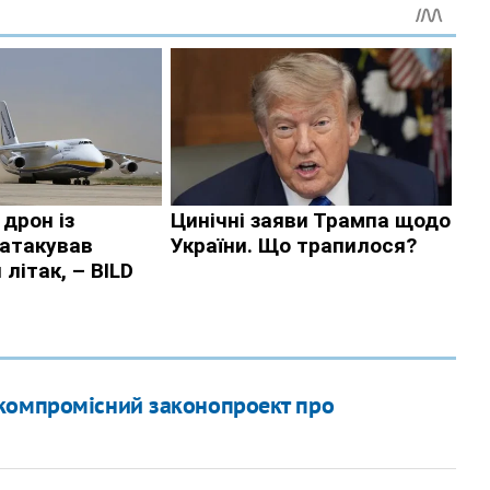
компромісний законопроект про