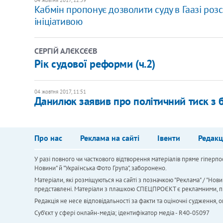
Кабмін пропонує дозволити суду в Гаазі розс
ініціативою
СЕРГІЙ АЛЄКСЄЄВ
Рік судової реформи (ч.2)
04 жовтня 2017, 11:51
Данилюк заявив про політичний тиск з 
Про нас
Реклама на сайті
Івенти
Редакц
У разі повного чи часткового відтворення матеріалів пряме гіперпо
Новини" й "Українська Фото Група", заборонено.
Матеріали, які розміщуються на сайті з позначкою "Реклама" / "Нови
представлені. Матеріали з плашкою СПЕЦПРОЄКТ є рекламними, проте
Редакція не несе відповідальності за факти та оціночні судження,
Cуб'єкт у сфері онлайн-медіа; ідентифікатор медіа - R40-05097