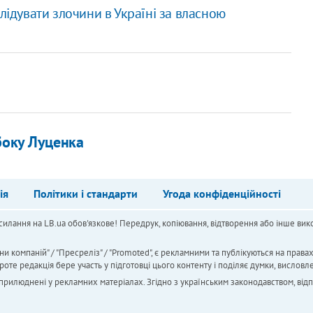
лідувати злочини в Україні за власною
боку Луценка
ія
Політики і стандарти
Угода конфіденційності
силання на LB.ua обов'язкове! Передрук, копіювання, відтворення або інше вико
ни компаній" / "Пресреліз" / "Promoted", є рекламними та публікуються на права
 редакція бере участь у підготовці цього контенту і поділяє думки, висловле
 оприлюднені у рекламних матеріалах. Згідно з українським законодавством, від