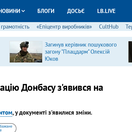
НОВИНИ
БЛОГИ
ДОСЬЄ
LB.LIVE
 грамотність
«Епіцентр виробників»
CultHub
Те
Загинув керівник пошукового
загону "Плацдарм" Олексій
Юков
ацію Донбасу з'явився на
антом
, у документі з'явилися зміни.
 бажане
e