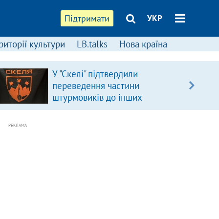
Підтримати
УКР
риторії культури
LB.talks
Нова країна
У "Скелі" підтвердили
переведення частини
штурмовиків до інших
підрозділів
РЕКЛАМА