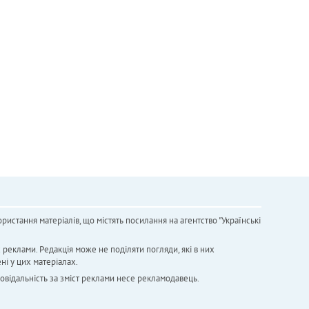
ристання матеріалів, що містять посилання на агентство "Українськi
х реклами. Редакція може не поділяти погляди, які в них
ні у цих матеріалах.
повідальність за зміст реклами несе рекламодавець.