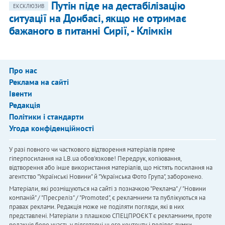
Путін піде на дестабілізацію
ЕКСКЛЮЗИВ
ситуації на Донбасі, якщо не отримає
бажаного в питанні Сирії, - Клімкін
Про нас
Реклама на сайті
Івенти
Редакція
Політики і стандарти
Угода конфіденційності
У разі повного чи часткового відтворення матеріалів пряме
гіперпосилання на LB.ua обов'язкове! Передрук, копіювання,
відтворення або інше використання матеріалів, що містять посилання на
агентство "Українськi Новини" й "Українська Фото Група", заборонено.
Матеріали, які розміщуються на сайті з позначкою "Реклама" / "Новини
компаній" / "Пресреліз" / "Promoted", є рекламними та публікуються на
правах реклами. Редакція може не поділяти погляди, які в них
представлені. Матеріали з плашкою СПЕЦПРОЄКТ є рекламними, проте
редакція бере участь у підготовці цього контенту і поділяє думки,