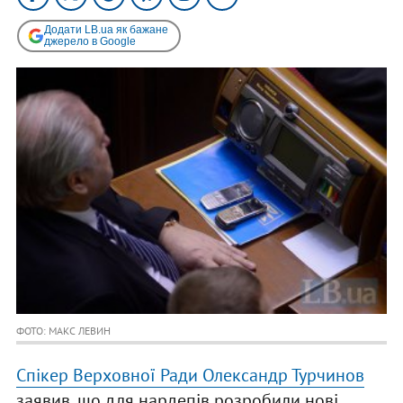
Додати LB.ua як бажане
джерело в Google
ФОТО: МАКС ЛЕВИН
Спікер Верховної Ради Олександр Турчинов
заявив, що для нардепів розробили нові