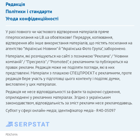
Редакція
Політики і стандарти
Угода конфіденційності
У разі повного чи часткового відтворення матеріалів пряме
гіперпосилання на LB.ua обов'язкове! Передрук, копіювання,
відтворення або інше використання матеріалів, що містять посилання на
агентство "Українськi Новини" й "Українська Фото Група", заборонено.
Матеріали, які розміщуються на сайті з позначкою "Реклама" / "Новини
компаній" / "Пресреліз" / "Promoted", є рекламними та публікуються на
правах реклами. Редакція може не поділяти погляди, які в них
представлені. Матеріали з плашкою СПЕЦПРОЄКТ є рекламними, проте
редакція бере участь у підготовці цього контенту і поділяє думки,
висловлені у цих матеріалах.
Редакція не несе відповідальності за факти та оціночні судження,
оприлюднені у рекламних матеріалах. Згідно з українським
законодавством, відповідальність за зміст реклами несе рекламодавець.
Cуб'єкт у сфері онлайн-медіа; ідентифікатор медіа - R40-05097
РЕКЛАМА