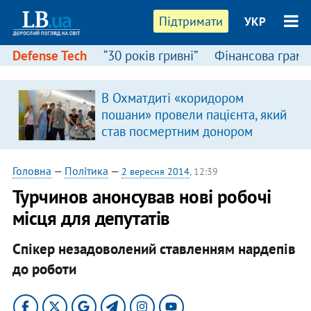
Підтримати
УКР
Defense Tech
“30 років гривні”
Фінансова грамо
В Охматдиті «коридором
пошани» провели пацієнта, який
став посмертним донором
Головна
—
Політика
—
2 вересня 2014
, 12:39
Турчинов анонсував нові робочі
місця для депутатів
Спікер незадоволений ставленням нардепів
до роботи