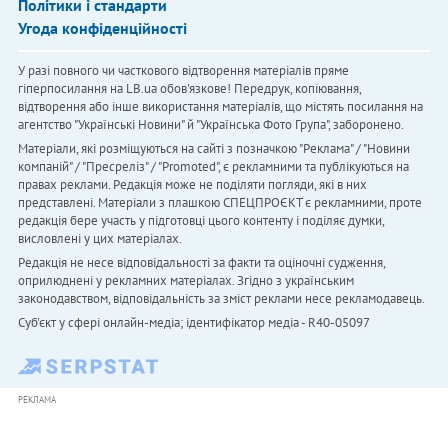
Політики і стандарти
Угода конфіденційності
У разі повного чи часткового відтворення матеріалів пряме
гіперпосилання на LB.ua обов'язкове! Передрук, копіювання,
відтворення або інше використання матеріалів, що містять посилання на
агентство "Українськi Новини" й "Українська Фото Група", заборонено.
Матеріали, які розміщуються на сайті з позначкою "Реклама" / "Новини
компаній" / "Пресреліз" / "Promoted", є рекламними та публікуються на
правах реклами. Редакція може не поділяти погляди, які в них
представлені. Матеріали з плашкою СПЕЦПРОЄКТ є рекламними, проте
редакція бере участь у підготовці цього контенту і поділяє думки,
висловлені у цих матеріалах.
Редакція не несе відповідальності за факти та оціночні судження,
оприлюднені у рекламних матеріалах. Згідно з українським
законодавством, відповідальність за зміст реклами несе рекламодавець.
Cуб'єкт у сфері онлайн-медіа; ідентифікатор медіа - R40-05097
РЕКЛАМА