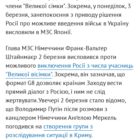
члени "Великої сімки". Зокрема, у понеділок, 3
березня, занепокоєння з приводу рішення
Росії про можливе введення військ в Україну
висловили в МЗС Японії.
Глава МЗС Німеччини Франк-Вальтер
Штайнмаєр 2 березня висловився проти
можливого
виключення Росії з числа учасниць
"Великої вісімки"
. Зокрема, він зазначав, що
формат G8 дозволяє країнам Заходу вести
прямий діалог з Росією, і ним не слід
жертвувати. Увечері 2 березня стало відомо,
що Володимир Путін після розмови з
канцлером Німеччини Анґелою Меркель
погодився на
створення групи з
розслідування ситуації в Криму
.