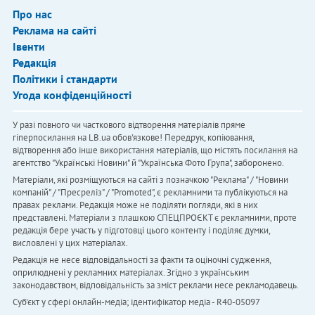
Про нас
Реклама на сайті
Івенти
Редакція
Політики і стандарти
Угода конфіденційності
У разі повного чи часткового відтворення матеріалів пряме
гіперпосилання на LB.ua обов'язкове! Передрук, копіювання,
відтворення або інше використання матеріалів, що містять посилання на
агентство "Українськi Новини" й "Українська Фото Група", заборонено.
Матеріали, які розміщуються на сайті з позначкою "Реклама" / "Новини
компаній" / "Пресреліз" / "Promoted", є рекламними та публікуються на
правах реклами. Редакція може не поділяти погляди, які в них
представлені. Матеріали з плашкою СПЕЦПРОЄКТ є рекламними, проте
редакція бере участь у підготовці цього контенту і поділяє думки,
висловлені у цих матеріалах.
Редакція не несе відповідальності за факти та оціночні судження,
оприлюднені у рекламних матеріалах. Згідно з українським
законодавством, відповідальність за зміст реклами несе рекламодавець.
Cуб'єкт у сфері онлайн-медіа; ідентифікатор медіа - R40-05097