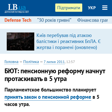
Підтримати
УКР
Defense Tech
“30 років гривні”
Фінансова грамо
Київ перебував під атакою
балістики і реактивних БпЛА. Є
жертва і поранені (оновлено)
Головна
—
Політика
—
7 липня 2011
, 12:57
БЮТ: пенсионную реформу начнут
протаскивать в 5 утра
Парламентское большинство планирует
принять закон о пенсионной реформе
в 5
часов утра.