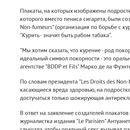
Плакаты, на которых изображены подростк
которого вместо пениса сигарета, были соз
Non-fumeurs" (организация по борьбе с кур
"Курить - значит быть рабом табака".
"Мы хотим сказать, что курение - род пок
идеальный символ покорности - это оральны
агентстве "BDDP et Fils" Марко де ла Фуэнт
По словам президента "Les Droits des Non
касающиеся вреда здоровью, на подростко
достучаться только шокирующая антирекл
В ответ на заявление создателей плакатов
журналистка издания "Le Parisien" Антуанет
слышала, чтобы оральный секс вызывал рак,