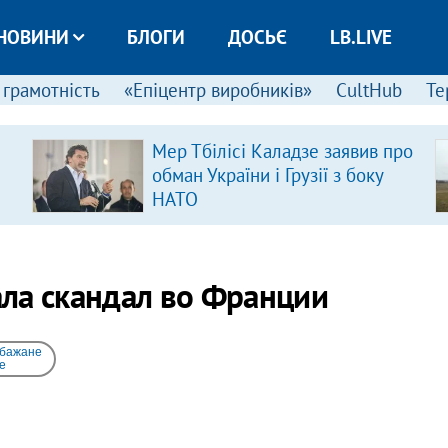
НОВИНИ
БЛОГИ
ДОСЬЄ
LB.LIVE
 грамотність
«Епіцентр виробників»
CultHub
Те
Мер Тбілісі Каладзе заявив про
обман України і Грузії з боку
НАТО
ла скандал во Франции
 бажане
e