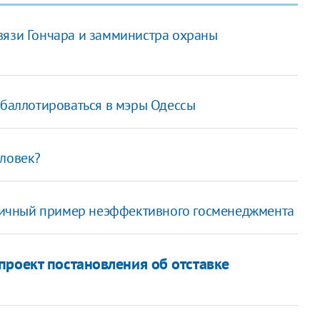
вязи Гончара и замминистра охраны
 баллотироваться в мэры Одессы
еловек?
типичный пример неэффективного госменеджмента
проект постановления об отставке