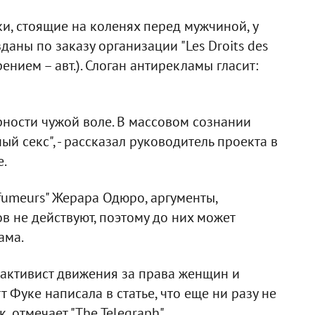
и, стоящие на коленях перед мужчиной, у
даны по заказу организации "Les Droits des
ением – авт.). Слоган антирекламы гласит:
орности чужой воле. В массовом сознании
й секс", - рассказал руководитель проекта в
е.
-fumeurs" Жерара Одюро, аргументы,
в не действуют, поэтому до них может
ама.
 активист движения за права женщин и
т Фуке написала в статье, что еще ни разу не
 отмечает "The Telegraph".