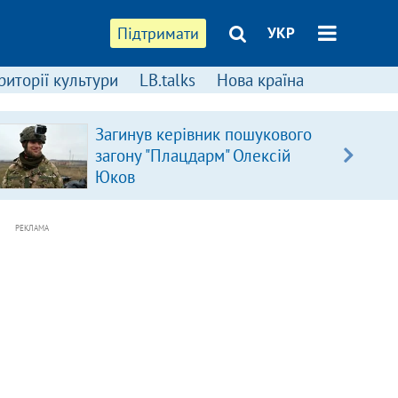
Підтримати
УКР
риторії культури
LB.talks
Нова країна
Загинув керівник пошукового
загону "Плацдарм" Олексій
Юков
РЕКЛАМА