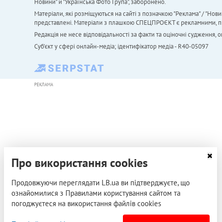
Новини" й "Українська Фото Група", заборонено.
Матеріали, які розміщуються на сайті з позначкою "Реклама" / "Нови
представлені. Матеріали з плашкою СПЕЦПРОЄКТ є рекламними, проте
Редакція не несе відповідальності за факти та оціночні судження,
Cуб'єкт у сфері онлайн-медіа; ідентифікатор медіа - R40-05097
РЕКЛАМА
Про використання cookies
Продовжуючи переглядати LB.ua ви підтверджуєте, що
ознайомилися з Правилами користування сайтом та
погоджуєтеся на використання файлів cookies