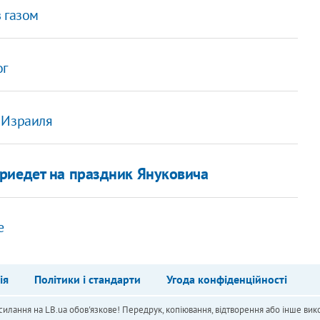
 газом
ог
 Израиля
риедет на праздник Януковича
е
ія
Політики і стандарти
Угода конфіденційності
силання на LB.ua обов'язкове! Передрук, копіювання, відтворення або інше вико