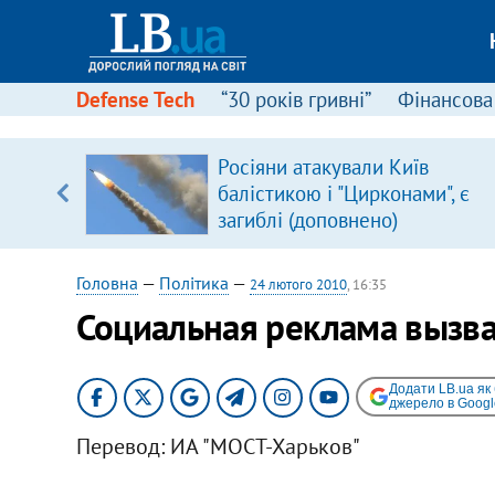
Defense Tech
“30 років гривні”
Фінансова
Росіяни атакували Київ
уп
балістикою і "Цирконами", є
загиблі (доповнено)
ку
Головна
—
Політика
—
24 лютого 2010
, 16:35
Социальная реклама вызва
Додати LB.ua як
джерело в Googl
Перевод: ИА "МОСТ-Харьков"