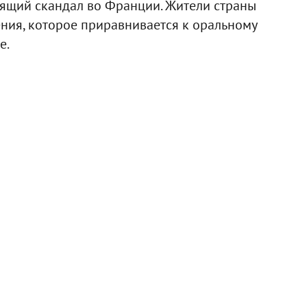
оящий скандал во Франции. Жители страны
ения, которое приравнивается к оральному
е.