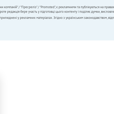
ни компаній" / "Пресреліз" / "Promoted", є рекламними та публікуються на права
 редакція бере участь у підготовці цього контенту і поділяє думки, висловле
 оприлюднені у рекламних матеріалах. Згідно з українським законодавством, від