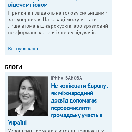
віцечемпіоном
Гірники виглядають на голову сильнішими
за суперників. На заваді можуть стати
лише втома від єврокубків, або зразковий
перформанс когось із переслідувачів.
Всі публікації
БЛОГИ
ІРИНА ІВАНОВА
Не копіювати Європу:
як міжнародний
досвід допомагає
переосмислити
громадську участь в
Україні
Українські громади сьогодні працюють у