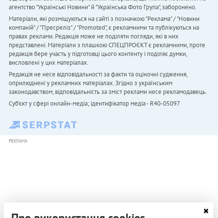
агентство "Українськi Новини" й "Українська Фото Група", заборонено.
Матеріали, які розміщуються на сайті з позначкою "Реклама" / "Новини
компаній" / "Пресреліз" / "Promoted", є рекламними та публікуються на
правах реклами. Редакція може не поділяти погляди, які в них
представлені. Матеріали з плашкою СПЕЦПРОЄКТ є рекламними, проте
редакція бере участь у підготовці цього контенту і поділяє думки,
висловлені у цих матеріалах.
Редакція не несе відповідальності за факти та оціночні судження,
оприлюднені у рекламних матеріалах. Згідно з українським
законодавством, відповідальність за зміст реклами несе рекламодавець.
Cуб'єкт у сфері онлайн-медіа; ідентифікатор медіа - R40-05097
РЕКЛАМА
Про використання cookies