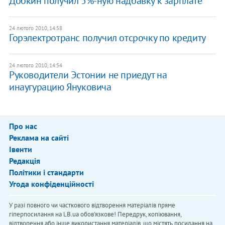
Добкин получил 5%-ную надбавку к зарплате
24 лютого 2010, 14:58
Горэлектротранс получил отсрочку по кредиту
24 лютого 2010, 14:54
Руководители Эстонии не приедут на
инаугурацию Януковича
Про нас
Реклама на сайті
Івенти
Редакція
Політики і стандарти
Угода конфіденційності
У разі повного чи часткового відтворення матеріалів пряме
гіперпосилання на LB.ua обов'язкове! Передрук, копіювання,
відтворення або інше використання матеріалів, що містять посилання на