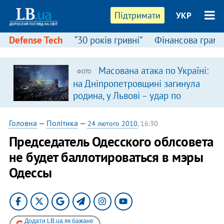
Підтримати
УКР
Defense Tech
“30 років гривні”
Фінансова грамо
Масована атака по Україні:
ФОТО
я
на Дніпропетровщині загинула
родина, у Львові – удар по
багатоповерхівках
(доповнюється)
Головна
—
Політика
—
24 лютого 2010
, 16:30
Председатель Одесского облсовета
не будет баллотироваться в мэры
Одессы
Додати LB.ua як бажане