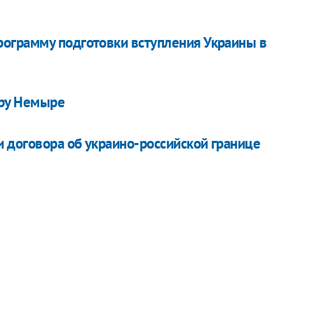
ограмму подготовки вступления Украины в
еру Немыре
 договора об украино-российской границе