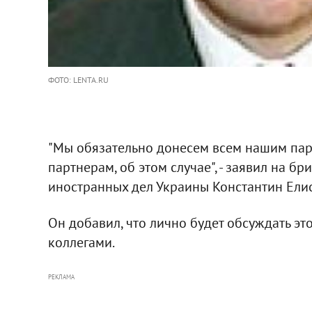
ФОТО: LENTA.RU
"Мы обязательно донесем всем нашим пар
партнерам, об этом случае", - заявил на б
иностранных дел Украины Константин Елис
Он добавил, что лично будет обсуждать эт
коллегами.
РЕКЛАМА