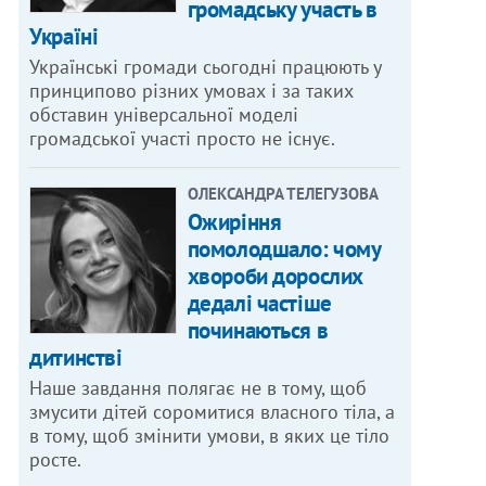
громадську участь в
Україні
Українські громади сьогодні працюють у
принципово різних умовах і за таких
обставин універсальної моделі
громадської участі просто не існує.
ОЛЕКСАНДРА ТЕЛЕГУЗОВА
Ожиріння
помолодшало: чому
хвороби дорослих
дедалі частіше
починаються в
дитинстві
Наше завдання полягає не в тому, щоб
змусити дітей соромитися власного тіла, а
в тому, щоб змінити умови, в яких це тіло
росте.