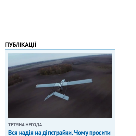
ПУБЛІКАЦІЇ
ТЕТЯНА НЕГОДА
Вся надія на діпстрайки. Чому просити