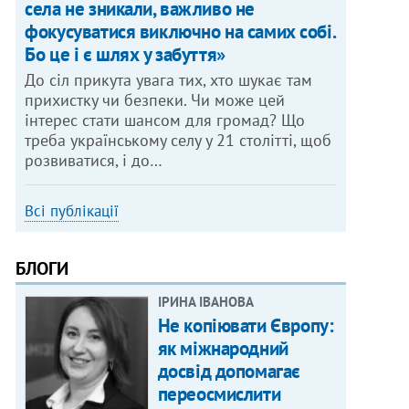
села не зникали, важливо не
фокусуватися виключно на самих собі.
Бо це і є шлях у забуття»
До сіл прикута увага тих, хто шукає там
прихистку чи безпеки. Чи може цей
інтерес стати шансом для громад? Що
треба українському селу у 21 столітті, щоб
розвиватися, і до…
Всі публікації
БЛОГИ
ІРИНА ІВАНОВА
Не копіювати Європу:
як міжнародний
досвід допомагає
переосмислити