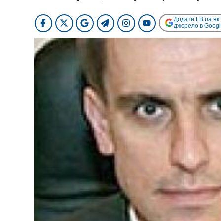
Додати LB.ua як
джерело в Googl