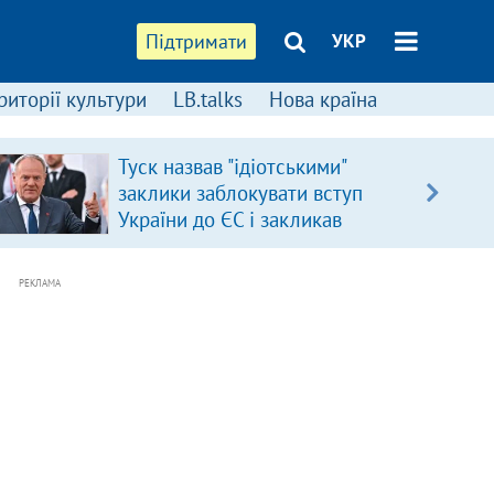
Підтримати
УКР
риторії культури
LB.talks
Нова країна
Туск назвав "ідіотськими"
заклики заблокувати вступ
України до ЄС і закликав
припинити антиукраїнську
риторику
РЕКЛАМА