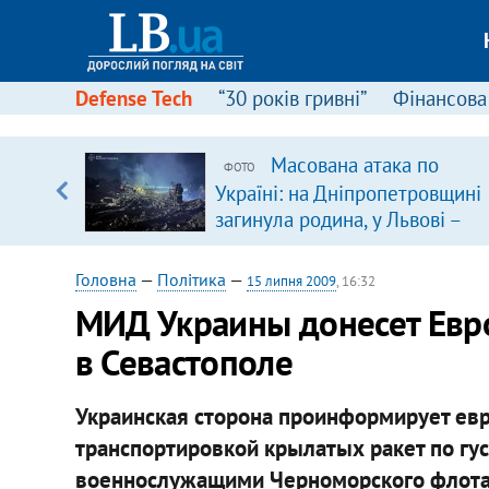
Defense Tech
“30 років гривні”
Фінансова
Масована атака по
ФОТО
, є
Україні: на Дніпропетровщині
загинула родина, у Львові –
удар по багатоповерхівках
(доповнюється)
Головна
—
Політика
—
15 липня 2009
, 16:32
МИД Украины донесет Евро
в Севастополе
Украинская сторона проинформирует евр
транспортировкой крылатых ракет по гу
военнослужащими Черноморского флота