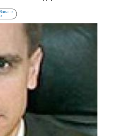
 бажане
e