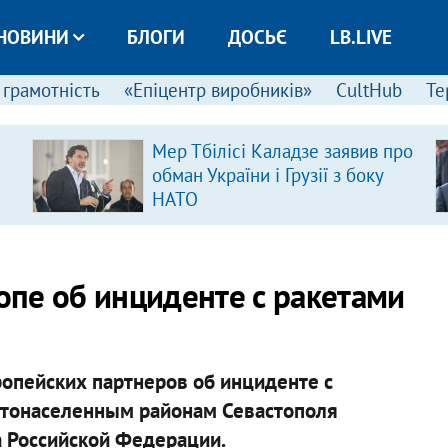
НОВИНИ
БЛОГИ
ДОСЬЄ
LB.LIVE
 грамотність
«Епіцентр виробників»
CultHub
Те
Мер Тбілісі Каладзе заявив про
обман України і Грузії з боку
НАТО
пе об инциденте с ракетами
опейских партнеров об инциденте с
стонаселенным районам Севастополя
 Российской Федерации.