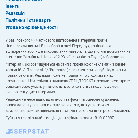
Івенти
Редакція
Політики і стандарти
Угода конфіденційності
У разі повного чи часткового відтворення матеріалів пряме
гіперпосилання на LB.ua обов'язкове! Передрук, копіювання,
відтворення або інше використання матеріалів, що містять посилання на
агентство "Українськi Новини" й "Українська Фото Група", заборонено.
Матеріали, які розміщуються на сайті з позначкою "Реклама" / "Новини
компаній" / "Пресреліз" / "Promoted", є рекламними та публікуються на
правах реклами. Редакція може не поділяти погляди, які в них
представлені. Матеріали з плашкою СПЕЦПРОЄКТ є рекламними, проте
редакція бере участь у підготовці цього контенту і поділяє думки,
висловлені у цих матеріалах.
Редакція не несе відповідальності за факти та оціночні судження,
оприлюднені у рекламних матеріалах. Згідно з українським
законодавством, відповідальність за зміст реклами несе рекламодавець.
Cуб'єкт у сфері онлайн-медіа; ідентифікатор медіа - R40-05097