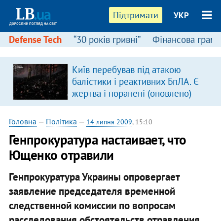
Підтримати
УКР
Defense Tech
“30 років гривні”
Фінансова грамо
Київ перебував під атакою
балістики і реактивних БпЛА. Є
жертва і поранені (оновлено)
Головна
—
Політика
—
14 липня 2009
, 15:10
Генпрокуратура настаивает, что
Ющенко отравили
Генпрокуратура Украины опровергает
заявление председателя временной
следственной комиссии по вопросам
расследования обстоятельств отравления