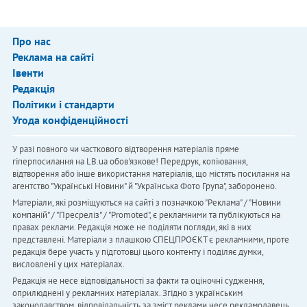
Про нас
Реклама на сайті
Івенти
Редакція
Політики і стандарти
Угода конфіденційності
У разі повного чи часткового відтворення матеріалів пряме
гіперпосилання на LB.ua обов'язкове! Передрук, копіювання,
відтворення або інше використання матеріалів, що містять посилання на
агентство "Українськi Новини" й "Українська Фото Група", заборонено.
Матеріали, які розміщуються на сайті з позначкою "Реклама" / "Новини
компаній" / "Пресреліз" / "Promoted", є рекламними та публікуються на
правах реклами. Редакція може не поділяти погляди, які в них
представлені. Матеріали з плашкою СПЕЦПРОЄКТ є рекламними, проте
редакція бере участь у підготовці цього контенту і поділяє думки,
висловлені у цих матеріалах.
Редакція не несе відповідальності за факти та оціночні судження,
оприлюднені у рекламних матеріалах. Згідно з українським
законодавством, відповідальність за зміст реклами несе рекламодавець.