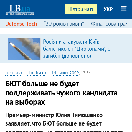
Підтримати
УКР
Defense Tech
“30 років гривні”
Фінансова грамо
Росіяни атакували Київ
балістикою і "Цирконами", є
загиблі (доповнено)
Головна
—
Політика
—
14 липня 2009
, 13:34
БЮТ больше не будет
поддерживать чужого кандидата
на выборах
Премьер-министр Юлия Тимошенко
заявляет, что БЮТ больше не будет
поддерживать не своего кандидата на пост